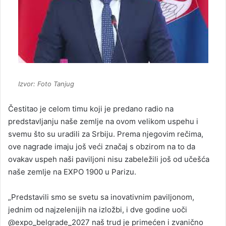
Izvor: Foto Tanjug
Čestitao je celom timu koji je predano radio na
predstavljanju naše zemlje na ovom velikom uspehu i
svemu što su uradili za Srbiju. Prema njegovim rečima,
ove nagrade imaju još veći značaj s obzirom na to da
ovakav uspeh naši paviljoni nisu zabeležili još od učešća
naše zemlje na EXPO 1900 u Parizu.
„Predstavili smo se svetu sa inovativnim paviljonom,
jednim od najzelenijih na izložbi, i dve godine uoči
@expo_belgrade_2027 naš trud je primećen i zvanično