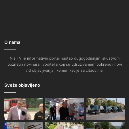
O nama
Niš TV je informativni portal nastao dugogodišnjim iskustvom
poznatih novinara i voditelja koji su udruživanjem pokrenuli novi
vid objavljivanja i komunikacije sa čitaocima.
Sveže objavljeno