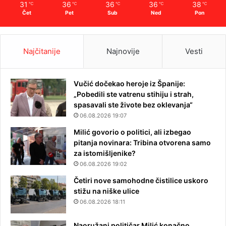
31
36
36
36
38
℃
℃
℃
℃
℃
Čet
Pet
Sub
Ned
Pon
Najčitanije
Najnovije
Vesti
Vučić dočekao heroje iz Španije:
„Pobedili ste vatrenu stihiju i strah,
spasavali ste živote bez oklevanja“
06.08.2026 19:07
Milić govorio o politici, ali izbegao
pitanja novinara: Tribina otvorena samo
za istomišljenike?
06.08.2026 19:02
Četiri nove samohodne čistilice uskoro
stižu na niške ulice
06.08.2026 18:11
Naoružani političar Milić konačno