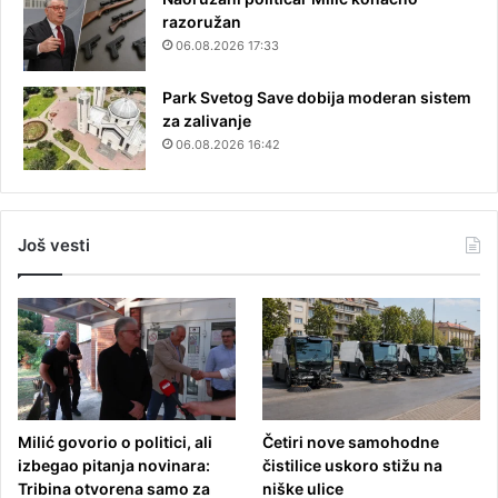
razoružan
06.08.2026 17:33
Park Svetog Save dobija moderan sistem
za zalivanje
06.08.2026 16:42
Još vesti
Milić govorio o politici, ali
Četiri nove samohodne
izbegao pitanja novinara:
čistilice uskoro stižu na
Tribina otvorena samo za
niške ulice