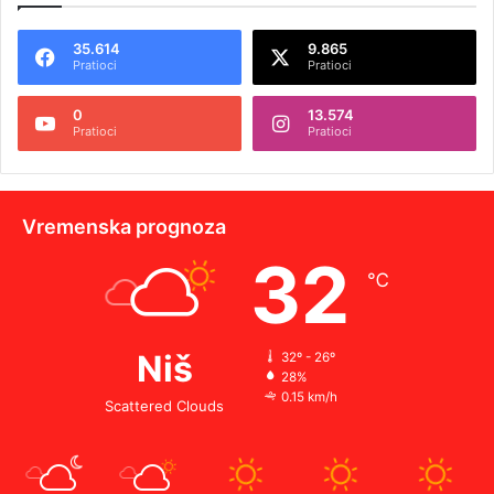
35.614
9.865
Pratioci
Pratioci
0
13.574
Pratioci
Pratioci
Vremenska prognoza
32
℃
Niš
32º - 26º
28%
0.15 km/h
Scattered Clouds