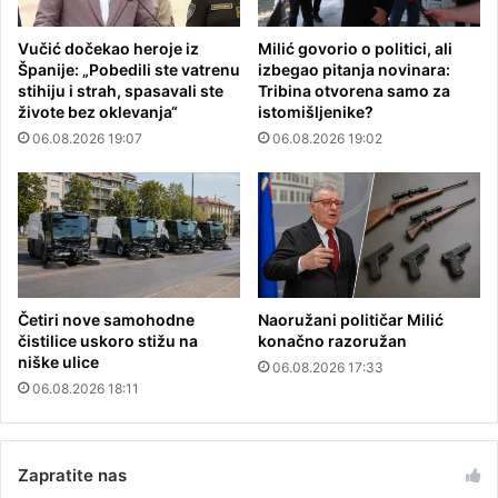
Vučić dočekao heroje iz
Milić govorio o politici, ali
Španije: „Pobedili ste vatrenu
izbegao pitanja novinara:
stihiju i strah, spasavali ste
Tribina otvorena samo za
živote bez oklevanja“
istomišljenike?
06.08.2026 19:07
06.08.2026 19:02
Četiri nove samohodne
Naoružani političar Milić
čistilice uskoro stižu na
konačno razoružan
niške ulice
06.08.2026 17:33
06.08.2026 18:11
Zapratite nas