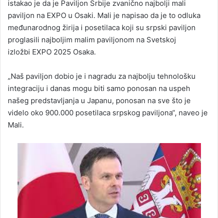
istakao je da je Paviljon Srbije zvanično najbolji mali
paviljon na EXPO u Osaki. Mali je napisao da je to odluka
međunarodnog žirija i posetilaca koji su srpski paviljon
proglasili najboljim malim paviljonom na Svetskoj
izložbi EXPO 2025 Osaka.
„Naš paviljon dobio je i nagradu za najbolju tehnološku
integraciju i danas mogu biti samo ponosan na uspeh
našeg predstavljanja u Japanu, ponosan na sve što je
videlo oko 900.000 posetilaca srpskog paviljona“, naveo je
Mali.