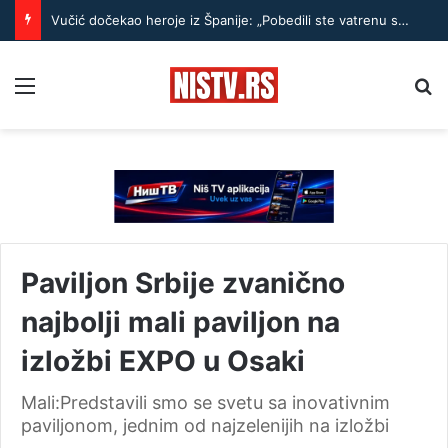
Vučić dočekao heroje iz Španije: „Pobedili ste vatrenu stihiju i strah, spasavali ste živote bez oklevanja“
Menu
Pr
Paviljon Srbije zvanično
najbolji mali paviljon na
izložbi EXPO u Osaki
Mali:Predstavili smo se svetu sa inovativnim
paviljonom, jednim od najzelenijih na izložbi