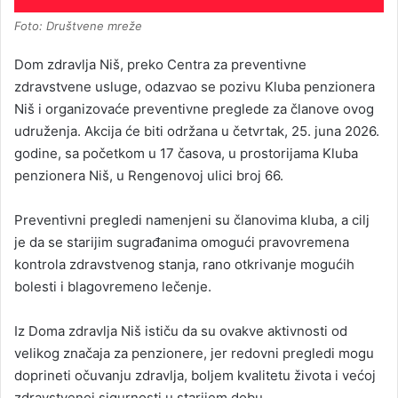
Foto: Društvene mreže
Dom zdravlja Niš, preko Centra za preventivne
zdravstvene usluge, odazvao se pozivu Kluba penzionera
Niš i organizovaće preventivne preglede za članove ovog
udruženja. Akcija će biti održana u četvrtak, 25. juna 2026.
godine, sa početkom u 17 časova, u prostorijama Kluba
penzionera Niš, u Rengenovoj ulici broj 66.
Preventivni pregledi namenjeni su članovima kluba, a cilj
je da se starijim sugrađanima omogući pravovremena
kontrola zdravstvenog stanja, rano otkrivanje mogućih
bolesti i blagovremeno lečenje.
Iz Doma zdravlja Niš ističu da su ovakve aktivnosti od
velikog značaja za penzionere, jer redovni pregledi mogu
doprineti očuvanju zdravlja, boljem kvalitetu života i većoj
zdravstvenoj sigurnosti u starijem dobu.