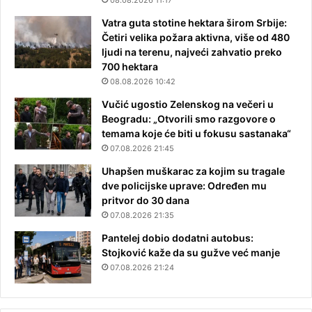
Vatra guta stotine hektara širom Srbije:
Četiri velika požara aktivna, više od 480
ljudi na terenu, najveći zahvatio preko
700 hektara
08.08.2026 10:42
Vučić ugostio Zelenskog na večeri u
Beogradu: „Otvorili smo razgovore o
temama koje će biti u fokusu sastanaka“
07.08.2026 21:45
Uhapšen muškarac za kojim su tragale
dve policijske uprave: Određen mu
pritvor do 30 dana
07.08.2026 21:35
Pantelej dobio dodatni autobus:
Stojković kaže da su gužve već manje
07.08.2026 21:24