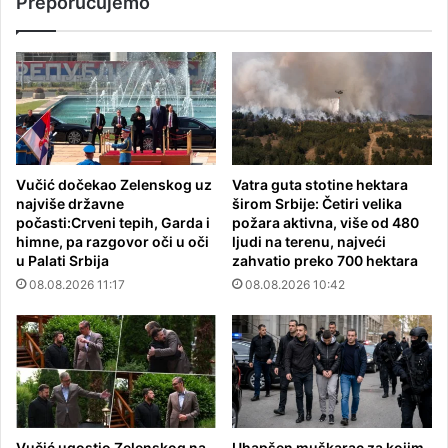
Preporučujemo
Vučić dočekao Zelenskog uz
Vatra guta stotine hektara
najviše državne
širom Srbije: Četiri velika
počasti:Crveni tepih, Garda i
požara aktivna, više od 480
himne, pa razgovor oči u oči
ljudi na terenu, najveći
u Palati Srbija
zahvatio preko 700 hektara
08.08.2026 11:17
08.08.2026 10:42
Vučić ugostio Zelenskog na
Uhapšen muškarac za kojim