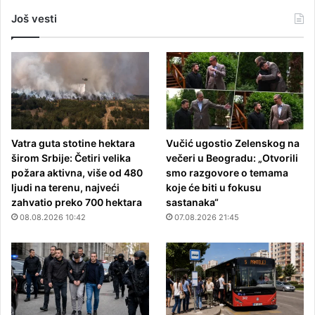
Još vesti
Vatra guta stotine hektara
Vučić ugostio Zelenskog na
širom Srbije: Četiri velika
večeri u Beogradu: „Otvorili
požara aktivna, više od 480
smo razgovore o temama
ljudi na terenu, najveći
koje će biti u fokusu
zahvatio preko 700 hektara
sastanaka“
08.08.2026 10:42
07.08.2026 21:45