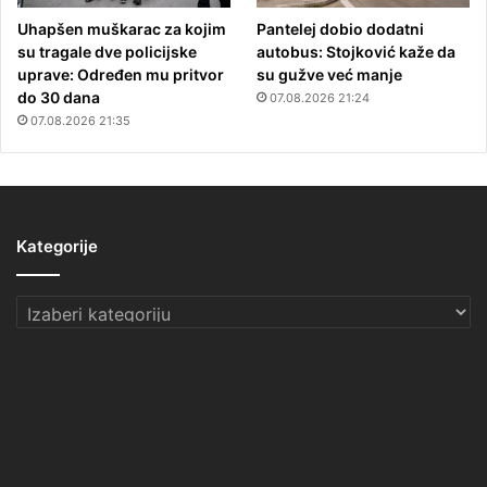
Uhapšen muškarac za kojim
Pantelej dobio dodatni
su tragale dve policijske
autobus: Stojković kaže da
uprave: Određen mu pritvor
su gužve već manje
do 30 dana
07.08.2026 21:24
07.08.2026 21:35
Kategorije
Kategorije