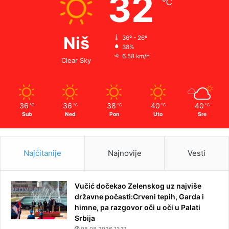
32
℃
Niš
36º - 26º
38%
6.58 km/h
Clear Sky
36
36
38
40
40
℃
℃
℃
℃
℃
Sub
Ned
Pon
Uto
Sre
Najčitanije
Najnovije
Vesti
Vučić dočekao Zelenskog uz najviše
državne počasti:Crveni tepih, Garda i
himne, pa razgovor oči u oči u Palati
Srbija
08.08.2026 11:17