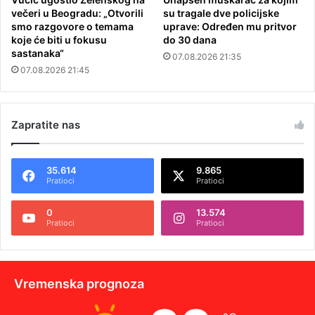
večeri u Beogradu: „Otvorili
su tragale dve policijske
smo razgovore o temama
uprave: Određen mu pritvor
koje će biti u fokusu
do 30 dana
sastanaka“
07.08.2026 21:35
07.08.2026 21:45
Zapratite nas
35.614
9.865
Pratioci
Pratioci
0
13.574
Pratioci
Pratioci
Vremenska prognoza