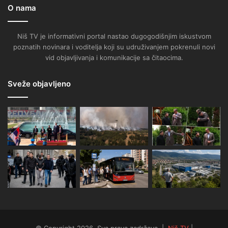
O nama
Niš TV je informativni portal nastao dugogodišnjim iskustvom
poznatih novinara i voditelja koji su udruživanjem pokrenuli novi
vid objavljivanja i komunikacije sa čitaocima.
Sveže objavljeno