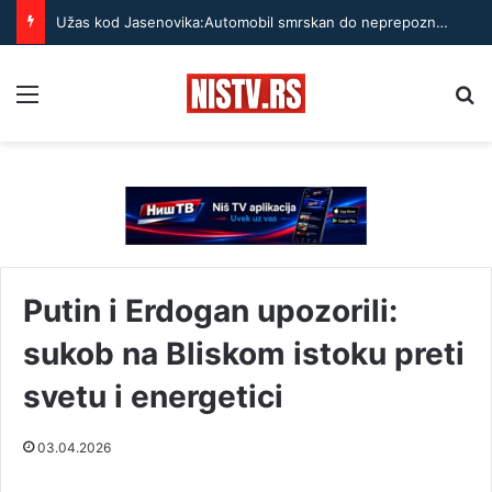
Užas kod Jasenovika:Automobil smrskan do neprepoznatljivosti, točak odleteo – strahuje se da ima teško povređenih
Menu
Pr
Putin i Erdogan upozorili:
sukob na Bliskom istoku preti
svetu i energetici
03.04.2026