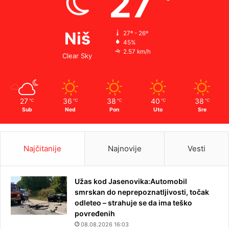
27
Niš
27º - 26º
45%
2.57 km/h
Clear Sky
27
36
38
40
38
℃
℃
℃
℃
℃
Sub
Ned
Pon
Uto
Sre
Najčitanije
Najnovije
Vesti
Užas kod Jasenovika:Automobil
smrskan do neprepoznatljivosti, točak
odleteo – strahuje se da ima teško
povređenih
08.08.2026 16:03