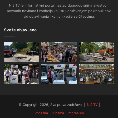
Niš TV je informativni portal nastao dugogodišnjim iskustvom
poznatih novinara i voditelja koji su udruživanjem pokrenuli novi
vid objavljivanja i komunikacije sa čitaocima.
Sveže objavljeno
© Copyright 2026, Sva prava zadržava |
Niš TV
|
Početna
O nama
Impresum