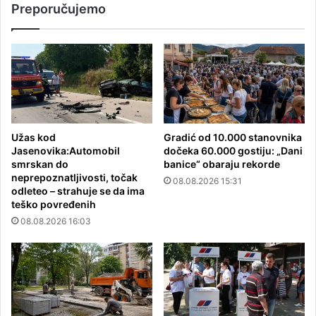
Preporučujemo
Užas kod
Gradić od 10.000 stanovnika
Jasenovika:Automobil
dočeka 60.000 gostiju: „Dani
smrskan do
banice“ obaraju rekorde
neprepoznatljivosti, točak
08.08.2026 15:31
odleteo – strahuje se da ima
teško povređenih
08.08.2026 16:03