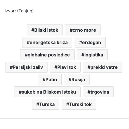
Izvor: (Tanjug)
Bliski istok
crno more
energetska kriza
erdogan
globalne posledice
logistika
Persijski zaliv
Plavi tok
prekid vatre
Putin
Rusija
sukob na Bliskom istoku
trgovina
Turska
Turski tok