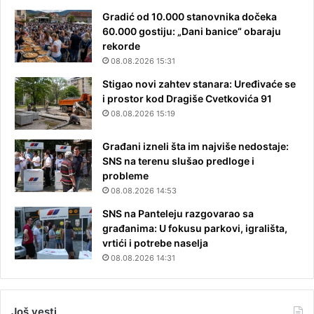
Gradić od 10.000 stanovnika dočeka
60.000 gostiju: „Dani banice“ obaraju
rekorde
08.08.2026 15:31
Stigao novi zahtev stanara: Uređivaće se
i prostor kod Dragiše Cvetkovića 91
08.08.2026 15:19
Građani izneli šta im najviše nedostaje:
SNS na terenu slušao predloge i
probleme
08.08.2026 14:53
SNS na Panteleju razgovarao sa
građanima: U fokusu parkovi, igrališta,
vrtići i potrebe naselja
08.08.2026 14:31
Još vesti