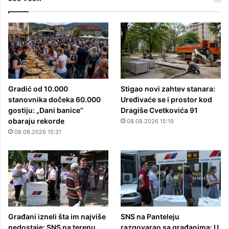
Gradić od 10.000
Stigao novi zahtev stanara:
stanovnika dočeka 60.000
Uređivaće se i prostor kod
gostiju: „Dani banice“
Dragiše Cvetkovića 91
obaraju rekorde
08.08.2026 15:19
08.08.2026 15:31
Građani izneli šta im najviše
SNS na Panteleju
nedostaje: SNS na terenu
razgovarao sa građanima: U