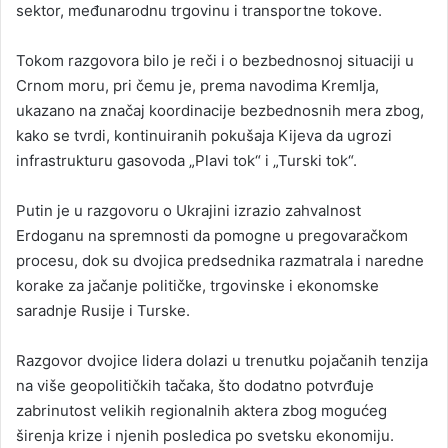
sektor, međunarodnu trgovinu i transportne tokove.
Tokom razgovora bilo je reči i o bezbednosnoj situaciji u
Crnom moru, pri čemu je, prema navodima Kremlja,
ukazano na značaj koordinacije bezbednosnih mera zbog,
kako se tvrdi, kontinuiranih pokušaja Kijeva da ugrozi
infrastrukturu gasovoda „Plavi tok“ i „Turski tok“.
Putin je u razgovoru o Ukrajini izrazio zahvalnost
Erdoganu na spremnosti da pomogne u pregovaračkom
procesu, dok su dvojica predsednika razmatrala i naredne
korake za jačanje političke, trgovinske i ekonomske
saradnje Rusije i Turske.
Razgovor dvojice lidera dolazi u trenutku pojačanih tenzija
na više geopolitičkih tačaka, što dodatno potvrđuje
zabrinutost velikih regionalnih aktera zbog mogućeg
širenja krize i njenih posledica po svetsku ekonomiju.