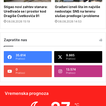
Stigao novi zahtev stanara:
Građani izneli šta im najviše
Uređivaće se i prostor kod
nedostaje: SNS na terenu
Dragiše Cvetkovića 91
slušao predloge i probleme
08.08.2026 15:19
08.08.2026 14:53
Zapratite nas
35.614
9.865
Pratioci
Pratioci
0
13.574
Pratioci
Pratioci
Vremenska prognoza
℃