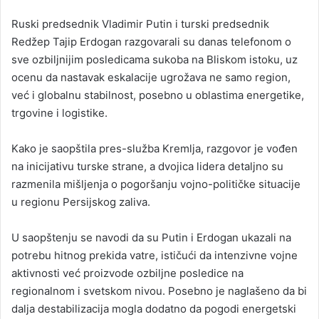
Ruski predsednik Vladimir Putin i turski predsednik
Redžep Tajip Erdogan razgovarali su danas telefonom o
sve ozbiljnijim posledicama sukoba na Bliskom istoku, uz
ocenu da nastavak eskalacije ugrožava ne samo region,
već i globalnu stabilnost, posebno u oblastima energetike,
trgovine i logistike.
Kako je saopštila pres-služba Kremlja, razgovor je vođen
na inicijativu turske strane, a dvojica lidera detaljno su
razmenila mišljenja o pogoršanju vojno-političke situacije
u regionu Persijskog zaliva.
U saopštenju se navodi da su Putin i Erdogan ukazali na
potrebu hitnog prekida vatre, ističući da intenzivne vojne
aktivnosti već proizvode ozbiljne posledice na
regionalnom i svetskom nivou. Posebno je naglašeno da bi
dalja destabilizacija mogla dodatno da pogodi energetski