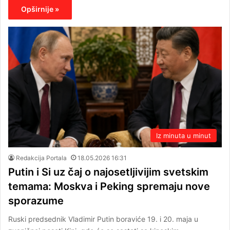
Opširnije »
Iz minuta u minut
Redakcija Portala
18.05.2026 16:31
Putin i Si uz čaj o najosetljivijim svetskim
temama: Moskva i Peking spremaju nove
sporazume
Ruski predsednik Vladimir Putin boraviće 19. i 20. maja u