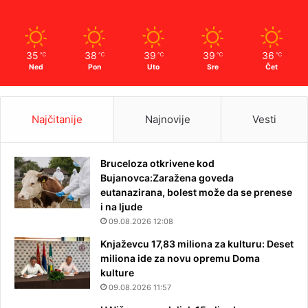
35
38
39
39
36
℃
℃
℃
℃
℃
Ned
Pon
Uto
Sre
Čet
Najčitanije
Najnovije
Vesti
Bruceloza otkrivene kod
Bujanovca:Zaražena goveda
eutanazirana, bolest može da se prenese
i na ljude
09.08.2026 12:08
Knjaževcu 17,83 miliona za kulturu: Deset
miliona ide za novu opremu Doma
kulture
09.08.2026 11:57