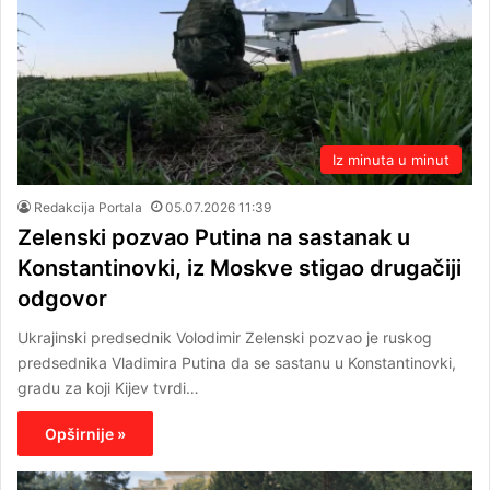
Iz minuta u minut
Redakcija Portala
05.07.2026 11:39
Zelenski pozvao Putina na sastanak u
Konstantinovki, iz Moskve stigao drugačiji
odgovor
Ukrajinski predsednik Volodimir Zelenski pozvao je ruskog
predsednika Vladimira Putina da se sastanu u Konstantinovki,
gradu za koji Kijev tvrdi…
Opširnije »