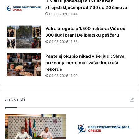
U Nišu u ponedeljak 15 ulica bez
struje:Isključenja od 7.30 do 20 časova
09.08.2026 11:44
Vatra progutala 1.500 hektara: Više od
300 ljudi brani Deliblatsku peščaru
09.08.2026 11:23
Pantelej okupio nikad više ljudi: Slava,
priznanja herojima i vašar koji ruši
rekorde
09.08.2026 11:00
Još vesti