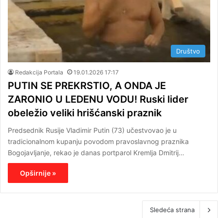
Društvo
Redakcija Portala
19.01.2026 17:17
PUTIN SE PREKRSTIO, A ONDA JE
ZARONIO U LEDENU VODU! Ruski lider
obeležio veliki hrišćanski praznik
Predsednik Rusije Vladimir Putin (73) učestvovao je u
tradicionalnom kupanju povodom pravoslavnog praznika
Bogojavljanje, rekao je danas portparol Kremlja Dmitrij…
Opširnije »
Sledeća strana