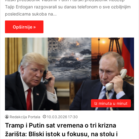
Tajip Erdogan razgovarali su danas telefonom o sve ozbiljnijim
posledicama sukoba na…
Opširnije »
Iz minuta u minut
Redakcija Portala
10.03.2026 17:30
Tramp i Putin sat vremena o tri krizna
žarišta: Bliski istok u fokusu, na stolu i