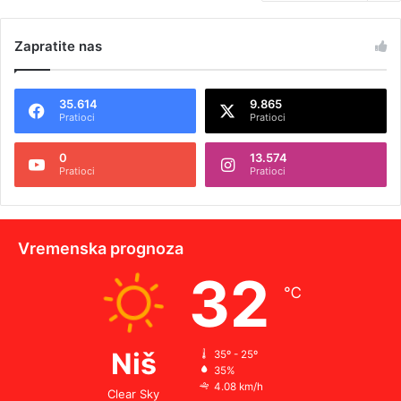
Zapratite nas
35.614
9.865
Pratioci
Pratioci
0
13.574
Pratioci
Pratioci
Vremenska prognoza
32
℃
Niš
35º - 25º
35%
4.08 km/h
Clear Sky