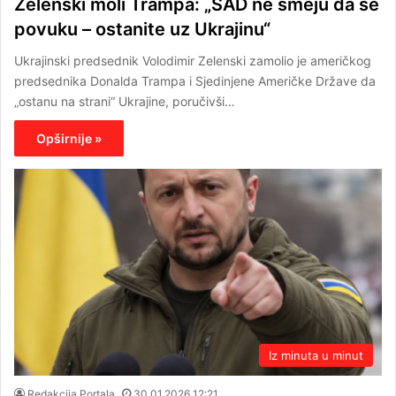
Zelenski moli Trampa: „SAD ne smeju da se
povuku – ostanite uz Ukrajinu“
Ukrajinski predsednik Volodimir Zelenski zamolio je američkog
predsednika Donalda Trampa i Sjedinjene Američke Države da
„ostanu na strani“ Ukrajine, poručivši…
Opširnije »
Iz minuta u minut
Redakcija Portala
30.01.2026 12:21