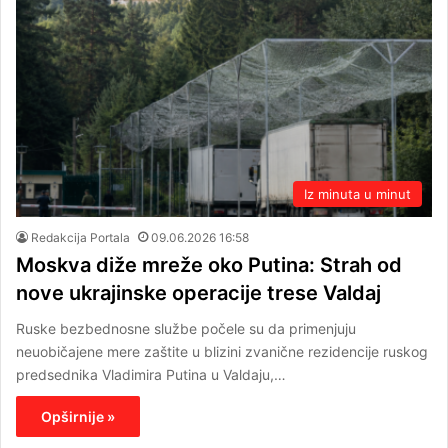
Iz minuta u minut
Redakcija Portala
09.06.2026 16:58
Moskva diže mreže oko Putina: Strah od
nove ukrajinske operacije trese Valdaj
Ruske bezbednosne službe počele su da primenjuju
neuobičajene mere zaštite u blizini zvanične rezidencije ruskog
predsednika Vladimira Putina u Valdaju,…
Opširnije »