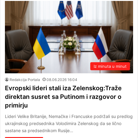
Iz minuta u minut
Redakcija Portala
08.06.2026 16:04
Evropski lideri stali iza Zelenskog:Traže
direktan susret sa Putinom i razgovor o
primirju
Lideri Velike Britanije, Nemačke i Francuske podržali su predlog
ukrajinskog predsednika Volodimira Zelenskog da se lično
sastane sa predsednikom Rusije…