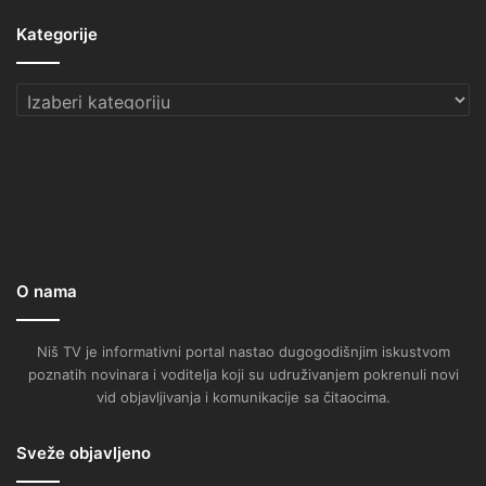
Kategorije
Kategorije
O nama
Niš TV je informativni portal nastao dugogodišnjim iskustvom
poznatih novinara i voditelja koji su udruživanjem pokrenuli novi
vid objavljivanja i komunikacije sa čitaocima.
Sveže objavljeno