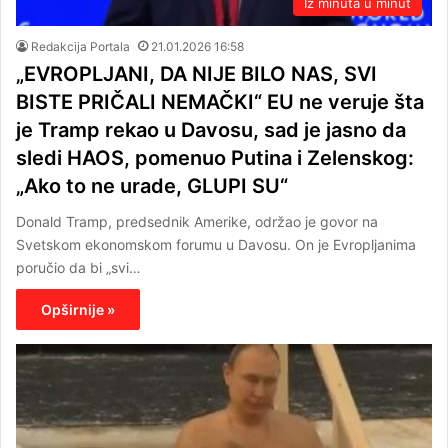
Iz minuta u minut
Redakcija Portala
21.01.2026 16:58
„EVROPLJANI, DA NIJE BILO NAS, SVI
BISTE PRIČALI NEMAČKI“ EU ne veruje šta
je Tramp rekao u Davosu, sad je jasno da
sledi HAOS, pomenuo Putina i Zelenskog:
„Ako to ne urade, GLUPI SU“
Donald Tramp, predsednik Amerike, održao je govor na
Svetskom ekonomskom forumu u Davosu. On je Evropljanima
poručio da bi „svi…
Opširnije »