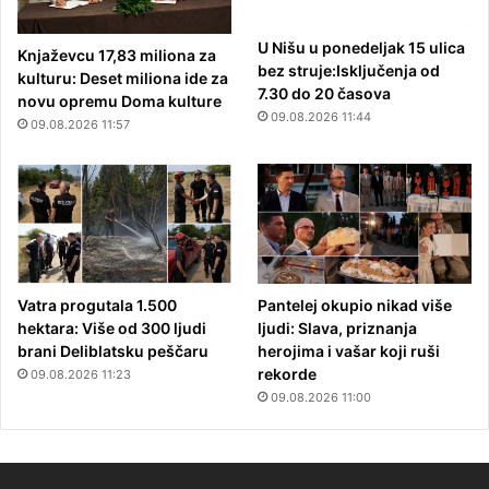
U Nišu u ponedeljak 15 ulica
Knjaževcu 17,83 miliona za
bez struje:Isključenja od
kulturu: Deset miliona ide za
7.30 do 20 časova
novu opremu Doma kulture
09.08.2026 11:44
09.08.2026 11:57
Vatra progutala 1.500
Pantelej okupio nikad više
hektara: Više od 300 ljudi
ljudi: Slava, priznanja
brani Deliblatsku peščaru
herojima i vašar koji ruši
rekorde
09.08.2026 11:23
09.08.2026 11:00