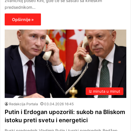
zvaničnoj poseti Kini, gde će se sastati sa kineskim
predsednikom…
Opširnije »
Iz minuta u minut
Redakcija Portala
03.04.2026 16:45
Putin i Erdogan upozorili: sukob na Bliskom
istoku preti svetu i energetici
Ruski predsednik Vladimir Putin i turski predsednik Redžep