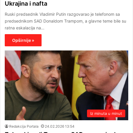
Ukrajina i nafta
Ruski predsednik Vladimir Putin razgovarao je telefonom sa
predsednikom SAD Donaldom Trampom, a glavne teme bile su
ratna eskalacija na…
Opširnije »
Iz minuta u minut
Redakcija Portala
24.02.2026 13:54