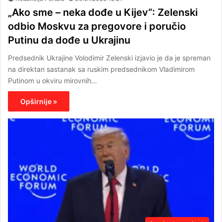
„Ako sme – neka dođe u Kijev“: Zelenski
odbio Moskvu za pregovore i poručio
Putinu da dođe u Ukrajinu
Predsednik Ukrajine Volodimir Zelenski izjavio je da je spreman
na direktan sastanak sa ruskim predsednikom Vladimirom
Putinom u okviru mirovnih…
Opširnije »