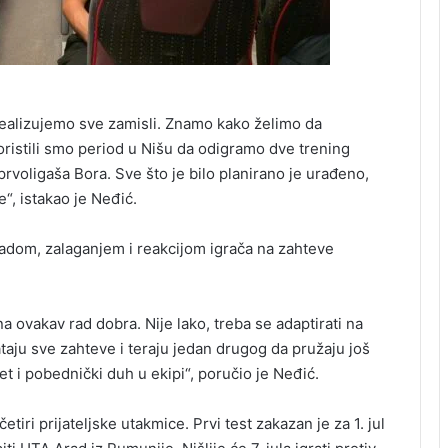
ealizujemo sve zamisli. Znamo kako želimo da
oristili smo period u Nišu da odigramo dve trening
prvoligaša Bora. Sve što je bilo planirano je urađeno,
“, istakao je Neđić.
adom, zalaganjem i reakcijom igrača na zahteve
a ovakav rad dobra. Nije lako, treba se adaptirati na
taju sve zahteve i teraju jedan drugog da pružaju još
 i pobednički duh u ekipi“, poručio je Neđić.
tiri prijateljske utakmice. Prvi test zakazan je za 1. jul