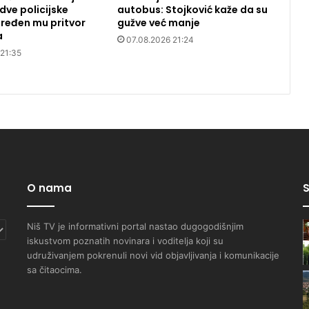
dve policijske
autobus: Stojković kaže da su
ređen mu pritvor
gužve već manje
a
07.08.2026 21:24
 21:35
O nama
S
Niš TV je informativni portal nastao dugogodišnjim
iskustvom poznatih novinara i voditelja koji su
udruživanjem pokrenuli novi vid objavljivanja i komunikacije
sa čitaocima.