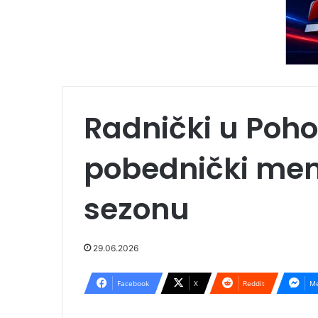
Radnički u Poho
pobednički ment
sezonu
29.06.2026
Facebook
X
Reddit
Me