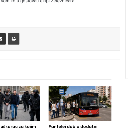
rvom kolu gostovati ekipi Železničara.
Share via Email
Print
uškarac za kojim
Pantelej dobio dodatni