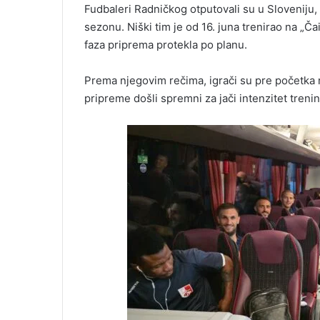
Fudbaleri Radničkog otputovali su u Sloveniju,
sezonu. Niški tim je od 16. juna trenirao na „Ča
faza priprema protekla po planu.
Prema njegovim rečima, igrači su pre početka ra
pripreme došli spremni za jači intenzitet treni