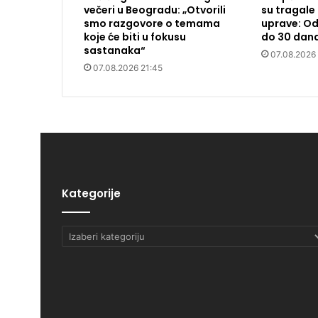
večeri u Beogradu: „Otvorili
su tragale 
smo razgovore o temama
uprave: Od
koje će biti u fokusu
do 30 dan
sastanaka“
07.08.2026
07.08.2026 21:45
Kategorije
Kategorije