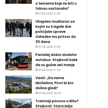
o temama koje će biti u
fokusu sastanaka“
07.08.2026 21:45
Uhapšen muškarac za
kojim su tragale dve
policijske uprave:
Određen mu pritvor do
30 dana
07.08.2026 21:35
Pantelej dobio dodatni
autobus: Stojković kaže
da su gužve već manje
07.08.2026 21:24
Vasić: „Da nema
Michelina, Pirot bi bio
dolina gladi“
07.08.2026 20:59
Tramvaji ponovo u Nišu?
Stojković: Stara želja