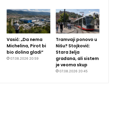
Vasić: „Da nema
Tramvaji ponovo u
Michelina, Pirot bi
Nišu? Stojković:
bio dolina gladi“
Stara želja
građana, ali sistem
07.08.2026 20:59
je veoma skup
07.08.2026 20:45