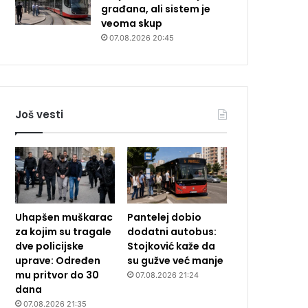
građana, ali sistem je
veoma skup
07.08.2026 20:45
Još vesti
Uhapšen muškarac
Pantelej dobio
za kojim su tragale
dodatni autobus:
dve policijske
Stojković kaže da
uprave: Određen
su gužve već manje
mu pritvor do 30
07.08.2026 21:24
dana
07.08.2026 21:35