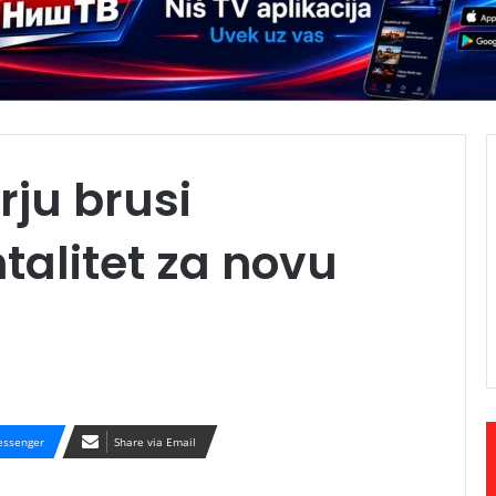
rju brusi
alitet za novu
ssenger
Share via Email