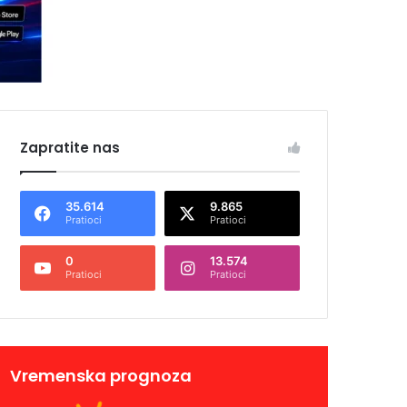
Zapratite nas
35.614
9.865
Pratioci
Pratioci
0
13.574
Pratioci
Pratioci
Vremenska prognoza