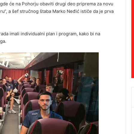
 gde će na Pohorju obaviti drugi deo priprema za novu
iru“, a šef stručnog štaba Marko Neđić ističe da je prva
da imali individualni plan i program, kako bi na
nga.