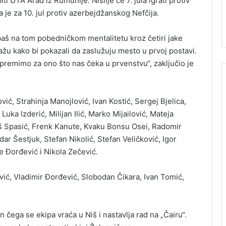
ti UTA Arad iz Rumunije. Nišlije će 7. jula igrati protiv
je za 10. jul protiv azerbejdžanskog Nefčija.
i baš na tom pobedničkom mentalitetu kroz četiri jake
žu kako bi pokazali da zaslužuju mesto u prvoj postavi.
ripremimo za ono što nas čeka u prvenstvu“, zaključio je
vić, Strahinja Manojlović, Ivan Kostić, Sergej Bjelica,
uka Izderić, Milijan Ilić, Marko Mijailović, Mateja
oš Spasić, Frenk Kanute, Kvaku Bonsu Osei, Radomir
ar Šestjuk, Stefan Nikolić, Stefan Veličković, Igor
e Đorđević i Nikola Zečević.
ić, Vladimir Đorđević, Slobodan Čikara, Ivan Tomić,
on čega se ekipa vraća u Niš i nastavlja rad na „Čairu“.