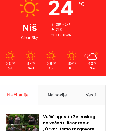
24
℃
Niš
36º - 24º
71%
1.06 km/h
Clear Sky
36
37
38
39
40
℃
℃
℃
℃
℃
Sub
Ned
Pon
Uto
Sre
Najčitanije
Najnovije
Vesti
Vučić ugostio Zelenskog
na večeri u Beogradu:
„Otvorili smo razgovore