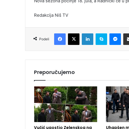
Nova sezona počinje 18. jula, a Radnički će u p
Redakcija Niš TV
Facebook
X
LinkedIn
Skype
Messenger
Podeli
Preporučujemo
Vučić ugostio Zelenskog na
Uhapšen m