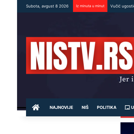
Subota, avgust 8 2026
Iz minuta u minut
POČETNA
NAJNOVIJE
NIŠ
POLITIKA
U