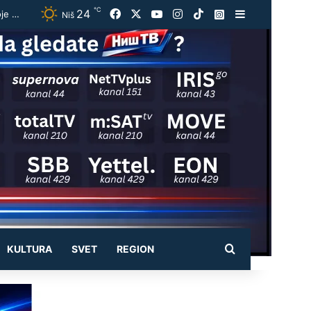
℃
24
Facebook
X
YouTube
Instagram
TikTok
Instagram
Sidebar
Vučić ugostio Zelenskog na večeri u Beogradu: „Otvorili smo razgovore o temama koje će biti u fokusu sastanaka“
Niš
Pretraži
KULTURA
SVET
REGION