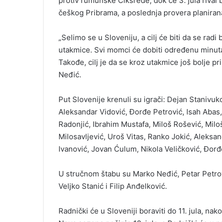
protiv rumunske Čiksrede, dok će 3. jula rival bi
češkog Pribrama, a poslednja provera planirana 
„Selimo se u Sloveniju, a cilj će biti da se rad
utakmice. Svi momci će dobiti određenu minuta
Takođe, cilj je da se kroz utakmice još bolje p
Neđić.
Put Slovenije krenuli su igrači: Dejan Stanivuko
Aleksandar Vidović, Đorđe Petrović, Isah Abas, L
Radonjić, Ibrahim Mustafa, Miloš Rošević, Mil
Milosavljević, Uroš Vitas, Ranko Jokić, Aleksand
Ivanović, Jovan Ćulum, Nikola Veličković, Đorđ
U stručnom štabu su Marko Neđić, Petar Petrov
Veljko Stanić i Filip Anđelković.
Radnički će u Sloveniji boraviti do 11. jula, nak