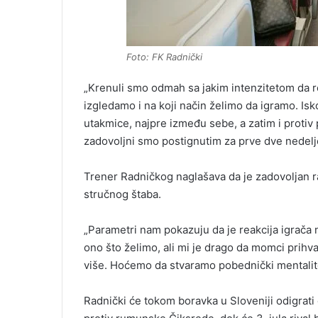
Foto: FK Radnički
„Krenuli smo odmah sa jakim intenzitetom da r
izgledamo i na koji način želimo da igramo. Isk
utakmice, najpre između sebe, a zatim i protiv 
zadovoljni smo postignutim za prve dve nedelje
Trener Radničkog naglašava da je zadovoljan r
stručnog štaba.
„Parametri nam pokazuju da je reakcija igrača n
ono što želimo, ali mi je drago da momci prihva
više. Hoćemo da stvaramo pobednički mentalitet
Radnički će tokom boravka u Sloveniji odigrati če