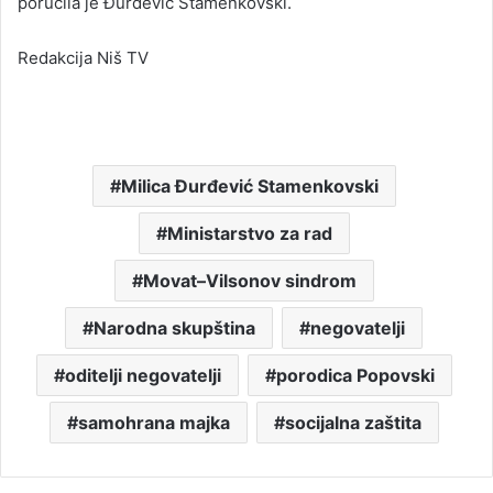
poručila je Đurđević Stamenkovski.
Redakcija Niš TV
Milica Đurđević Stamenkovski
Ministarstvo za rad
Movat–Vilsonov sindrom
Narodna skupština
negovatelji
oditelji negovatelji
porodica Popovski
samohrana majka
socijalna zaštita