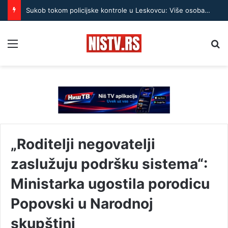
Sukob tokom policijske kontrole u Leskovcu: Više osoba privedeno
Menu
Pr
„Roditelji negovatelji
zaslužuju podršku sistema“:
Ministarka ugostila porodicu
Popovski u Narodnoj
skupštini