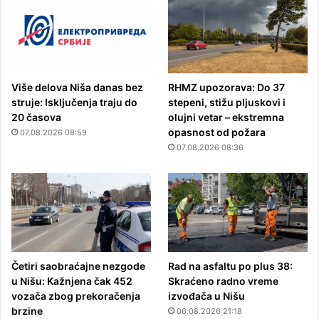
Više delova Niša danas bez
RHMZ upozorava: Do 37
struje: Isključenja traju do
stepeni, stižu pljuskovi i
20 časova
olujni vetar – ekstremna
opasnost od požara
07.08.2026 08:59
07.08.2026 08:36
Četiri saobraćajne nezgode
Rad na asfaltu po plus 38:
u Nišu: Kažnjena čak 452
Skraćeno radno vreme
vozača zbog prekoračenja
izvođača u Nišu
brzine
06.08.2026 21:18