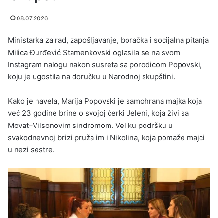
08.07.2026
Ministarka za rad, zapošljavanje, boračka i socijalna pitanja
Milica Đurđević Stamenkovski oglasila se na svom
Instagram nalogu nakon susreta sa porodicom Popovski,
koju je ugostila na doručku u Narodnoj skupštini.
Kako je navela, Marija Popovski je samohrana majka koja
već 23 godine brine o svojoj ćerki Jeleni, koja živi sa
Movat–Vilsonovim sindromom. Veliku podršku u
svakodnevnoj brizi pruža im i Nikolina, koja pomaže majci
u nezi sestre.