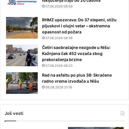
Isključenja traju do 20 časova
07.08.2026 08:59
RHMZ upozorava: Do 37 stepeni, stižu
pljuskovi i olujni vetar – ekstremna
opasnost od požara
07.08.2026 08:36
Četiri saobraćajne nezgode u Nišu:
Kažnjena čak 452 vozača zbog
prekoračenja brzine
07.08.2026 08:23
Rad na asfaltu po plus 38: Skraćeno
radno vreme izvođača u Nišu
06.08.2026 21:18
Još vesti