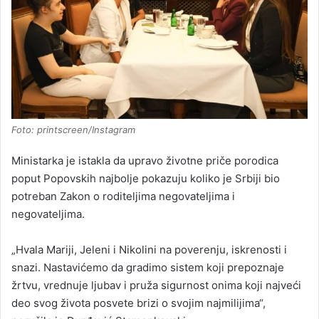
Foto: printscreen/Instagram
Ministarka je istakla da upravo životne priče porodica
poput Popovskih najbolje pokazuju koliko je Srbiji bio
potreban Zakon o roditeljima negovateljima i
negovateljima.
„Hvala Mariji, Jeleni i Nikolini na poverenju, iskrenosti i
snazi. Nastavićemo da gradimo sistem koji prepoznaje
žrtvu, vrednuje ljubav i pruža sigurnost onima koji najveći
deo svog života posvete brizi o svojim najmilijima“,