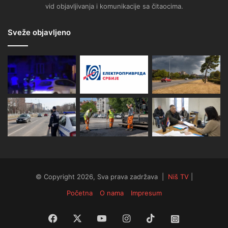
vid objavljivanja i komunikacije sa čitaocima.
Sveže objavljeno
© Copyright 2026, Sva prava zadržava |
Niš TV
|
Početna
O nama
Impresum
Facebook
X
YouTube
Instagram
TikTok
Instagram