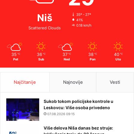
Niš
35º - 27º
41%
0.18 km/h
Scattered Clouds
35
36
37
38
40
℃
℃
℃
℃
℃
Pet
Sub
Ned
Pon
Uto
Najčitanije
Najnovije
Vesti
Sukob tokom policijske kontrole u
Leskovcu: Više osoba privedeno
07.08.2026 09:15
Više delova Niša danas bez struje: