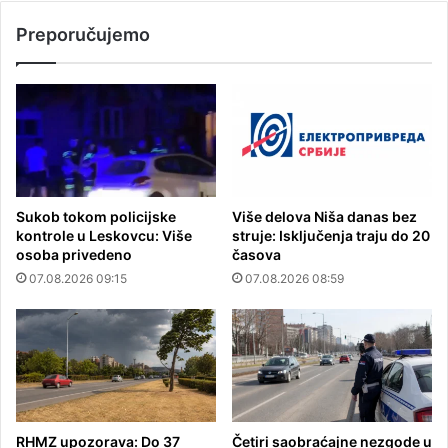
Preporučujemo
Sukob tokom policijske
Više delova Niša danas bez
kontrole u Leskovcu: Više
struje: Isključenja traju do 20
osoba privedeno
časova
07.08.2026 09:15
07.08.2026 08:59
RHMZ upozorava: Do 37
Četiri saobraćajne nezgode u