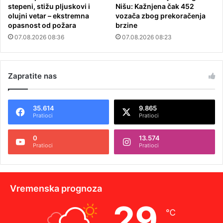
stepeni, stižu pljuskovi i
Nišu: Kažnjena čak 452
olujni vetar – ekstremna
vozača zbog prekoračenja
opasnost od požara
brzine
07.08.2026 08:36
07.08.2026 08:23
Zapratite nas
35.614
9.865
Pratioci
Pratioci
0
13.574
Pratioci
Pratioci
Vremenska prognoza
29
℃