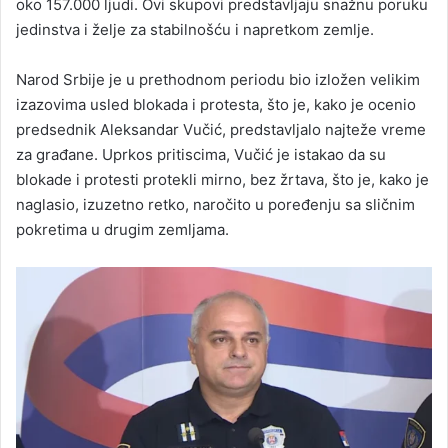
oko 157.000 ljudi. Ovi skupovi predstavljaju snažnu poruku
jedinstva i želje za stabilnošću i napretkom zemlje.
Narod Srbije je u prethodnom periodu bio izložen velikim
izazovima usled blokada i protesta, što je, kako je ocenio
predsednik Aleksandar Vučić, predstavljalo najteže vreme
za građane. Uprkos pritiscima, Vučić je istakao da su
blokade i protesti protekli mirno, bez žrtava, što je, kako je
naglasio, izuzetno retko, naročito u poređenju sa sličnim
pokretima u drugim zemljama.