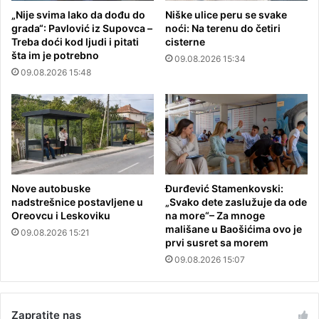
„Nije svima lako da dođu do
Niške ulice peru se svake
grada“: Pavlović iz Supovca –
noći: Na terenu do četiri
Treba doći kod ljudi i pitati
cisterne
šta im je potrebno
09.08.2026 15:34
09.08.2026 15:48
Nove autobuske
Đurđević Stamenkovski:
nadstrešnice postavljene u
„Svako dete zaslužuje da ode
Oreovcu i Leskoviku
na more“– Za mnoge
mališane u Baošićima ovo je
09.08.2026 15:21
prvi susret sa morem
09.08.2026 15:07
Zapratite nas