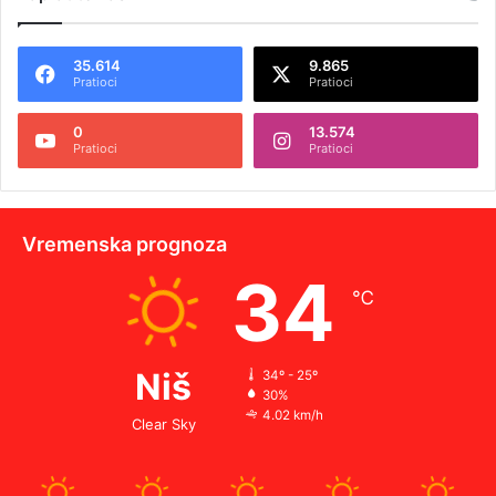
35.614
9.865
Pratioci
Pratioci
0
13.574
Pratioci
Pratioci
Vremenska prognoza
34
℃
Niš
34º - 25º
30%
4.02 km/h
Clear Sky