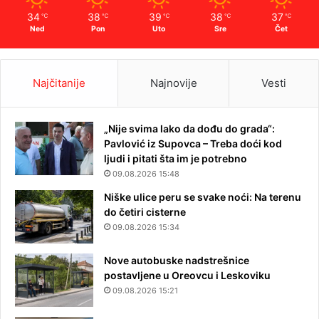
34
38
39
38
37
℃
℃
℃
℃
℃
Ned
Pon
Uto
Sre
Čet
Najčitanije
Najnovije
Vesti
„Nije svima lako da dođu do grada“:
Pavlović iz Supovca – Treba doći kod
ljudi i pitati šta im je potrebno
09.08.2026 15:48
Niške ulice peru se svake noći: Na terenu
do četiri cisterne
09.08.2026 15:34
Nove autobuske nadstrešnice
postavljene u Oreovcu i Leskoviku
09.08.2026 15:21