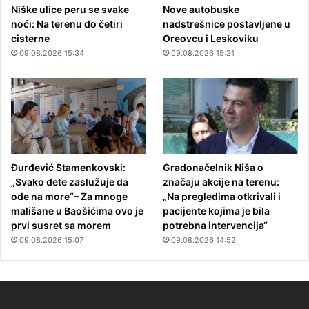
Niške ulice peru se svake
Nove autobuske
noći: Na terenu do četiri
nadstrešnice postavljene u
cisterne
Oreovcu i Leskoviku
09.08.2026 15:34
09.08.2026 15:21
Đurđević Stamenkovski:
Gradonačelnik Niša o
„Svako dete zaslužuje da
značaju akcije na terenu:
ode na more“– Za mnoge
„Na pregledima otkrivali i
mališane u Baošićima ovo je
pacijente kojima je bila
prvi susret sa morem
potrebna intervencija“
09.08.2026 15:07
09.08.2026 14:52