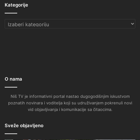
Kategorije
Kategorije
O nama
Niš TV je informativni portal nastao dugogodišnjim iskustvom
poznatih novinara i voditelja koji su udruživanjem pokrenuli novi
vid objavljivanja i komunikacije sa čitaocima.
Sveže objavljeno