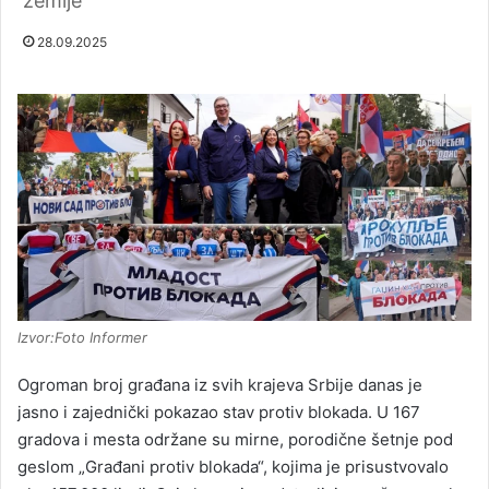
zemlje
28.09.2025
Izvor:Foto Informer
Ogroman broj građana iz svih krajeva Srbije danas je
jasno i zajednički pokazao stav protiv blokada. U 167
gradova i mesta održane su mirne, porodične šetnje pod
geslom „Građani protiv blokada“, kojima je prisustvovalo