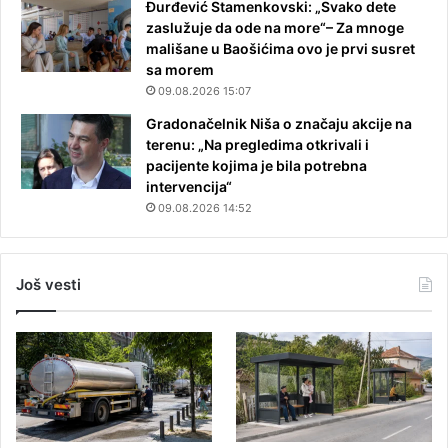
Đurđević Stamenkovski: „Svako dete
zaslužuje da ode na more“– Za mnoge
mališane u Baošićima ovo je prvi susret
sa morem
09.08.2026 15:07
Gradonačelnik Niša o značaju akcije na
terenu: „Na pregledima otkrivali i
pacijente kojima je bila potrebna
intervencija“
09.08.2026 14:52
Još vesti