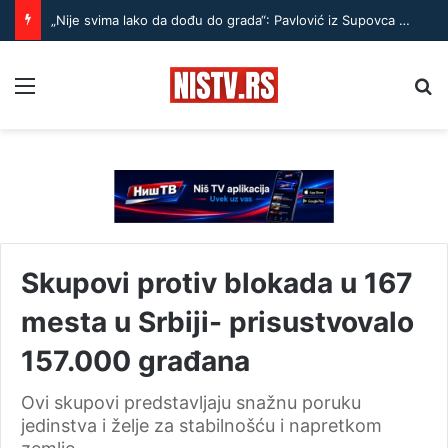
„Nije svima lako da dođu do grada“: Pavlović iz Supovca – Treba doći kod ljudi i pitati šta im je potrebno
Menu
Pr
Skupovi protiv blokada u 167
mesta u Srbiji- prisustvovalo
157.000 građana
Ovi skupovi predstavljaju snažnu poruku
jedinstva i želje za stabilnošću i napretkom