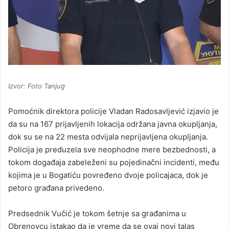
Izvor: Foto Tanjug
Pomoćnik direktora policije Vladan Radosavljević izjavio je
da su na 167 prijavljenih lokacija održana javna okupljanja,
dok su se na 22 mesta odvijala neprijavljena okupljanja.
Policija je preduzela sve neophodne mere bezbednosti, a
tokom događaja zabeleženi su pojedinačni incidenti, među
kojima je u Bogatiću povređeno dvoje policajaca, dok je
petoro građana privedeno.
Predsednik Vučić je tokom šetnje sa građanima u
Obrenovcu istakao da je vreme da se ovaj novi talas