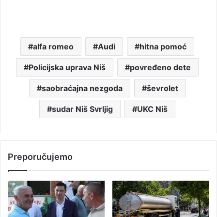
alfa romeo
Audi
hitna pomoć
Policijska uprava Niš
povređeno dete
saobraćajna nezgoda
ševrolet
sudar Niš Svrljig
UKC Niš
Preporučujemo