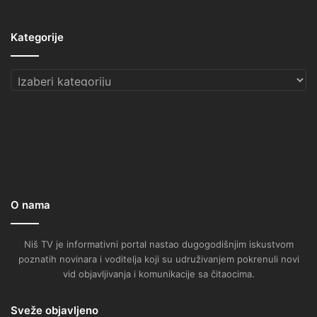
Kategorije
Kategorije
O nama
Niš TV je informativni portal nastao dugogodišnjim iskustvom
poznatih novinara i voditelja koji su udruživanjem pokrenuli novi
vid objavljivanja i komunikacije sa čitaocima.
Sveže objavljeno