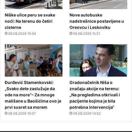
Niške ulice peru se svake
Nove autobuske
noći: Na terenu do četiri
nadstrešnice postavljene u
cisterne
Oreovcu i Leskoviku
09.08.2026 15:34
09.08.2026 15:21
Đurđević Stamenkovski:
Gradonačelnik Niša o
„Svako dete zaslužuje da
značaju akcije na terenu:
ode na more“– Za mnoge
„Na pregledima otkrivali i
mališane u Baošićima ovo je
pacijente kojima je bila
prvi susret sa morem
potrebna intervencija“
09.08.2026 15:07
09.08.2026 14:52