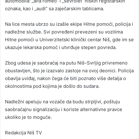
automobila: „alfa romeo“ i „ševrolet“ niških registarskih
oznaka, kao i „audi“ sa zaječarskim tablicama.
Na lice mesta ubrzo su izašle ekipe Hitne pomoći, policija i
nadležne službe. Svi povređeni prevezeni su vozilima
Hitne pomoći u Univerzitetski klinički centar Niš, gde im se
ukazuje lekarska pomoć i utvrđuje stepen povreda.
Zbog udesa je saobraćaj na putu Niš–Svrljig privremeno
obustavljen, što je izazvalo zastoje na ovoj deonici. Policija
obavlja uviđaj, nakon čega će biti poznato više detalja o
okolnostima pod kojima je došlo do sudara.
Nadležni apeluju na vozače da budu strpljivi, poštuju
saobraćajnu signalizaciju i koriste alternativne pravce
ukoliko je to moguće.
Redakcija Niš TV