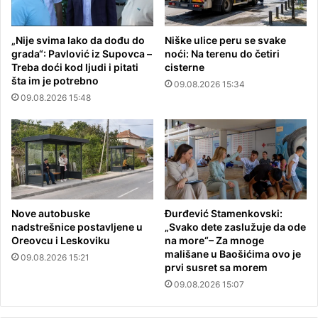
„Nije svima lako da dođu do
Niške ulice peru se svake
grada“: Pavlović iz Supovca –
noći: Na terenu do četiri
Treba doći kod ljudi i pitati
cisterne
šta im je potrebno
09.08.2026 15:34
09.08.2026 15:48
Nove autobuske
Đurđević Stamenkovski:
nadstrešnice postavljene u
„Svako dete zaslužuje da ode
Oreovcu i Leskoviku
na more“– Za mnoge
mališane u Baošićima ovo je
09.08.2026 15:21
prvi susret sa morem
09.08.2026 15:07