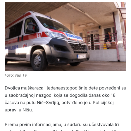
Foto: Niš TV
Dvojica muškaraca i jedanaestogodišnje dete povređeni su
u saobraćajnoj nezgodi koja se dogodila danas oko 18
časova na putu Niš–Svrljig, potvrđeno je u Policijskoj
upravi u Nišu.
Prema prvim informacijama, u sudaru su učestvovala tri