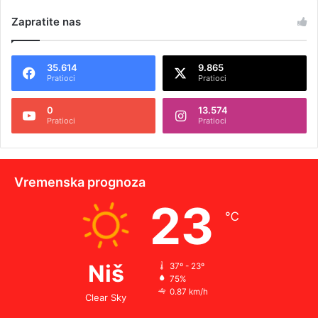
Zapratite nas
35.614
9.865
Pratioci
Pratioci
0
13.574
Pratioci
Pratioci
Vremenska prognoza
23
℃
Niš
37º - 23º
75%
0.87 km/h
Clear Sky