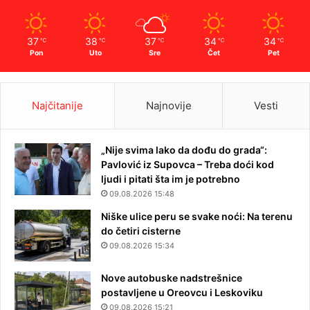
37
38
37
34
34
℃
℃
℃
℃
℃
Pon
Uto
Sre
Čet
Pet
Najčitanije
Najnovije
Vesti
„Nije svima lako da dođu do grada“:
Pavlović iz Supovca – Treba doći kod
ljudi i pitati šta im je potrebno
09.08.2026 15:48
Niške ulice peru se svake noći: Na terenu
do četiri cisterne
09.08.2026 15:34
Nove autobuske nadstrešnice
postavljene u Oreovcu i Leskoviku
09.08.2026 15:21