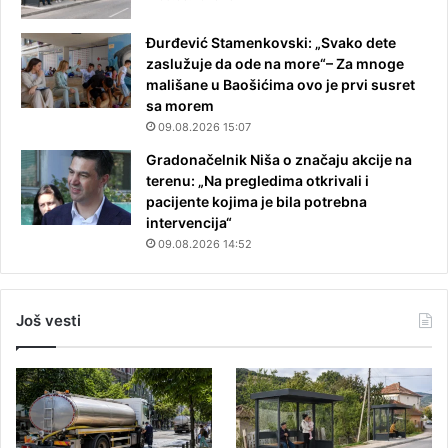
Đurđević Stamenkovski: „Svako dete
zaslužuje da ode na more“– Za mnoge
mališane u Baošićima ovo je prvi susret
sa morem
09.08.2026 15:07
Gradonačelnik Niša o značaju akcije na
terenu: „Na pregledima otkrivali i
pacijente kojima je bila potrebna
intervencija“
09.08.2026 14:52
Još vesti