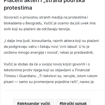
Plaćeni akteri i „strana podrška“
protestima
Govoreći o prisustvu stranih medija na protestima i
blokadama u Beogradu, Vučić je ocenio da još uvek ima
onih koji su plaćeni da održavaju tenzije.
„I dalje ima ljudi, konsultanta, raznih aktera koji su plaćeni
da podgrevaju vatru i čekaju novi ‘crni labud’. U to je
uloženo mnogo energije i novca“, rekao je predsednik.
Vučić je dodao da će u svojoj novoj knjizi govoriti i o
tekstovima protiv njega koji su objavljeni u
Financial
Timesu
i
Guardianu
. „Ti tekstovi su, verujte, istom rukom
pisani — samo su promenjene pojedine reči“, naveo je.
aleksandar vučić
birački spisak