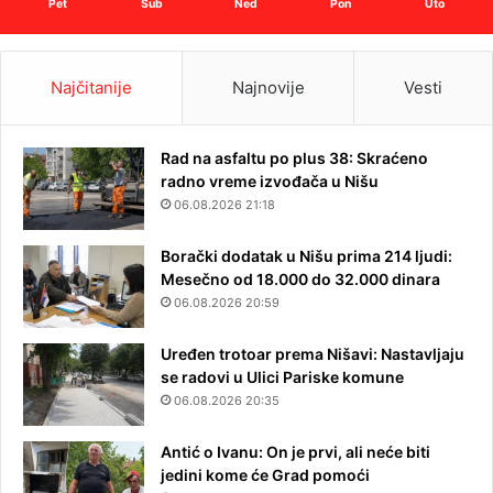
Pet
Sub
Ned
Pon
Uto
Najčitanije
Najnovije
Vesti
Rad na asfaltu po plus 38: Skraćeno
radno vreme izvođača u Nišu
06.08.2026 21:18
Borački dodatak u Nišu prima 214 ljudi:
Mesečno od 18.000 do 32.000 dinara
06.08.2026 20:59
Uređen trotoar prema Nišavi: Nastavljaju
se radovi u Ulici Pariske komune
06.08.2026 20:35
Antić o Ivanu: On je prvi, ali neće biti
jedini kome će Grad pomoći