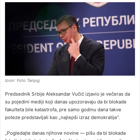
Izvor: Foto Tanjug
Predsednik Srbije Aleksandar Vučić izjavio je večeras da
su pojedini mediji koji danas upozoravaju da bi blokade
fakulteta bile katastrofa, pre samo godinu dana takve
poteze predstavljali kao „najlepši izraz demokratije“.
„Pogledajte danas njihove novine — pišu da bi blokada