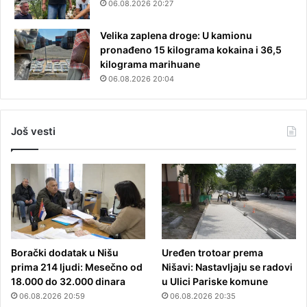
06.08.2026 20:27
Velika zaplena droge: U kamionu
pronađeno 15 kilograma kokaina i 36,5
kilograma marihuane
06.08.2026 20:04
Još vesti
Borački dodatak u Nišu
Uređen trotoar prema
prima 214 ljudi: Mesečno od
Nišavi: Nastavljaju se radovi
18.000 do 32.000 dinara
u Ulici Pariske komune
06.08.2026 20:59
06.08.2026 20:35