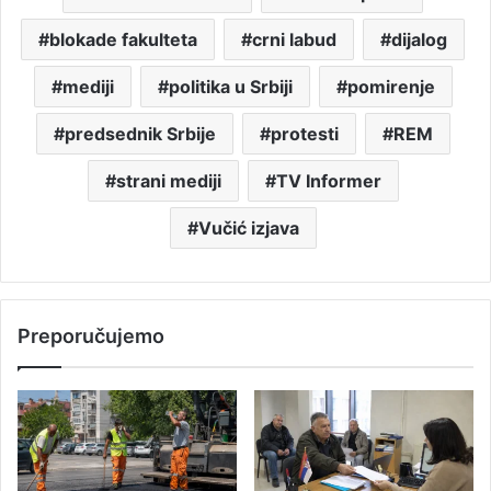
blokade fakulteta
crni labud
dijalog
mediji
politika u Srbiji
pomirenje
predsednik Srbije
protesti
REM
strani mediji
TV Informer
Vučić izjava
Preporučujemo