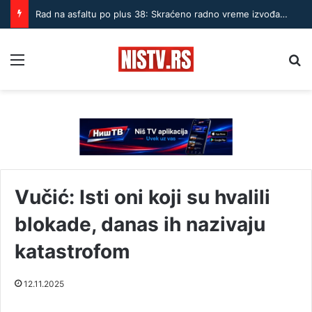
Rad na asfaltu po plus 38: Skraćeno radno vreme izvođača u Nišu
Menu
Pr
Vučić: Isti oni koji su hvalili
blokade, danas ih nazivaju
katastrofom
12.11.2025