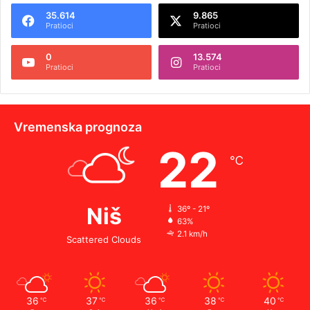
35.614
9.865
Pratioci
Pratioci
0
13.574
Pratioci
Pratioci
Vremenska prognoza
22
℃
Niš
36º - 21º
63%
2.1 km/h
Scattered Clouds
36
37
36
38
40
℃
℃
℃
℃
℃