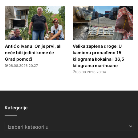
Antić o Ivanu: On je prvi, ali
Velika zaplena droge: U
neće biti jedini kome će
kamionu pronađeno 15
Grad pomoći
kilograma kokaina i 36,5
kilograma marihuane
06.08.2026 20:27
06.08.2026 20:04
Kategorije
Kategorije