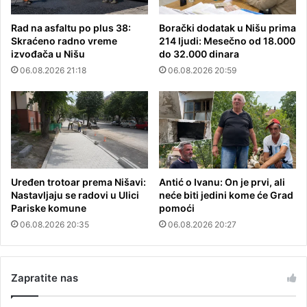
Rad na asfaltu po plus 38:
Borački dodatak u Nišu prima
Skraćeno radno vreme
214 ljudi: Mesečno od 18.000
izvođača u Nišu
do 32.000 dinara
06.08.2026 21:18
06.08.2026 20:59
Uređen trotoar prema Nišavi:
Antić o Ivanu: On je prvi, ali
Nastavljaju se radovi u Ulici
neće biti jedini kome će Grad
Pariske komune
pomoći
06.08.2026 20:35
06.08.2026 20:27
Zapratite nas