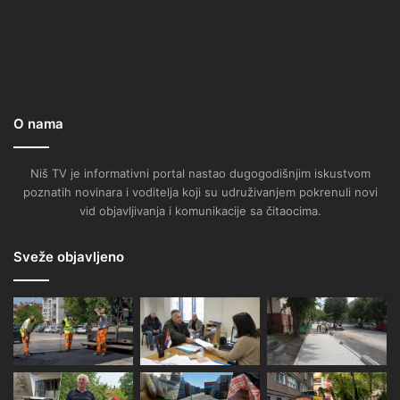
O nama
Niš TV je informativni portal nastao dugogodišnjim iskustvom
poznatih novinara i voditelja koji su udruživanjem pokrenuli novi
vid objavljivanja i komunikacije sa čitaocima.
Sveže objavljeno