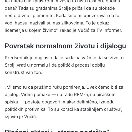
fakulteta bila katastrofa. A zašto to nisu rekli pre godinu
dana? Tada su građanima Srbije pričali da su blokade
nešto divno i plemenito. Kada smo mi upozoravali da to
vodi haosu, nazivali su nas zlikovcima. To je dokaz
licemerja u kojem živimo“, rekao je Vučić za TV Informer.
Povratak normalnom životu i dijalogu
Predsednik je naglasio da je sada najvažnije da se život u
Srbiji vrati u normalu i da politički procesi dobiju
konstruktivan ton.
„Mi smo tu da pružimo ruku pomirenja. Uvek ćemo biti za
dijalog. Vidim pomake — i u radu REM-a, i u biračkom
spisku — postoje dogovori, makar delimično, između
političkih protivnika. To su koraci ka stabilnijem društvu“,
izjavio je Vučić.