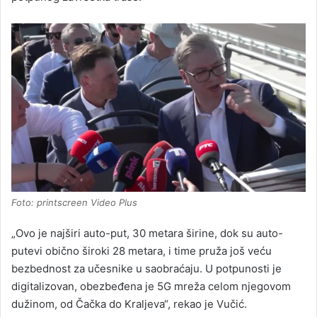
Foto: printscreen Video Plus
„Ovo je najširi auto-put, 30 metara širine, dok su auto-
putevi obično široki 28 metara, i time pruža još veću
bezbednost za učesnike u saobraćaju. U potpunosti je
digitalizovan, obezbeđena je 5G mreža celom njegovom
dužinom, od Čačka do Kraljeva“, rekao je Vučić.