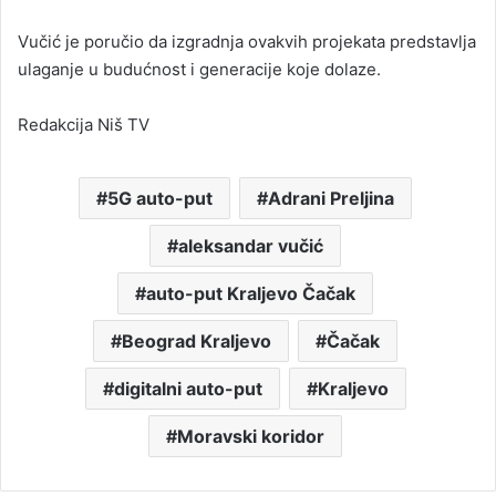
Vučić je poručio da izgradnja ovakvih projekata predstavlja
ulaganje u budućnost i generacije koje dolaze.
Redakcija Niš TV
5G auto-put
Adrani Preljina
aleksandar vučić
auto-put Kraljevo Čačak
Beograd Kraljevo
Čačak
digitalni auto-put
Kraljevo
Moravski koridor