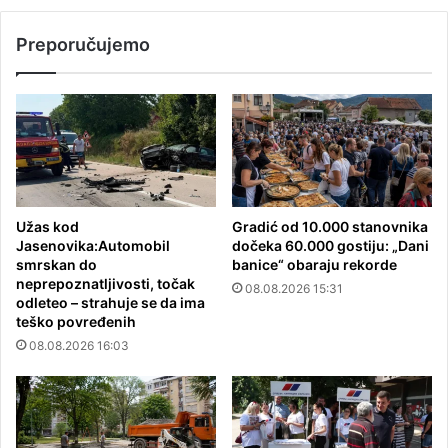
Preporučujemo
Užas kod
Gradić od 10.000 stanovnika
Jasenovika:Automobil
dočeka 60.000 gostiju: „Dani
smrskan do
banice“ obaraju rekorde
neprepoznatljivosti, točak
08.08.2026 15:31
odleteo – strahuje se da ima
teško povređenih
08.08.2026 16:03