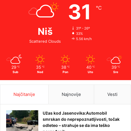
31
℃
Niš
31º - 26º
33%
5.56 km/h
Scattered Clouds
29
35
38
40
39
℃
℃
℃
℃
℃
Sub
Ned
Pon
Uto
Sre
Najčitanije
Najnovije
Vesti
Užas kod Jasenovika:Automobil
smrskan do neprepoznatljivosti, točak
odleteo – strahuje se da ima teško