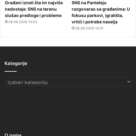
Građani izneli šta im najviše
SNS na Panteleju
nedostaje: SNS na terenu
razgovarao sa građanima: U
slušao predloge i probleme
fokusu parkovi, igrališta,
vrtići i potrebe naselja
08.08.2026 14:53
08.08.2026 14:31
Kategorije
Kategorije
O nama