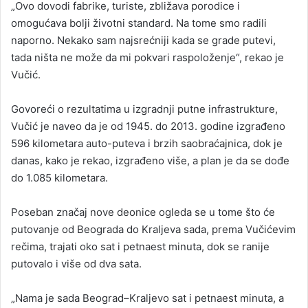
„Ovo dovodi fabrike, turiste, zbližava porodice i
omogućava bolji životni standard. Na tome smo radili
naporno. Nekako sam najsrećniji kada se grade putevi,
tada ništa ne može da mi pokvari raspoloženje“, rekao je
Vučić.
Govoreći o rezultatima u izgradnji putne infrastrukture,
Vučić je naveo da je od 1945. do 2013. godine izgrađeno
596 kilometara auto-puteva i brzih saobraćajnica, dok je
danas, kako je rekao, izgrađeno više, a plan je da se dođe
do 1.085 kilometara.
Poseban značaj nove deonice ogleda se u tome što će
putovanje od Beograda do Kraljeva sada, prema Vučićevim
rečima, trajati oko sat i petnaest minuta, dok se ranije
putovalo i više od dva sata.
„Nama je sada Beograd–Kraljevo sat i petnaest minuta, a