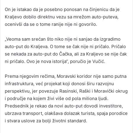
On je istakao da je posebno ponosan na činjenicu da je
Kraljevo dobilo direktnu vezu sa mrežom auto-puteva,
ocenivši da se o tome ranije nije ni govorilo.
„Veoma sam srećan što niko nije ni sanjao da izgradimo
auto-put do Kraljeva. O tome se čak nije ni pričalo. Pričalo
se nekada za auto-put do Čačka, ali za Kraljevo se nije čak
ni pričalo. Ovo je nova istorija“, poručio je Vučić.
Prema njegovim rečima, Moravski koridor nije samo putna
infrastruktura, već projekat koji donosi širu razvojnu
perspektivu, jer povezuje Rasinski, Raški i Moravički okrug
i područje na kojem živi više od pola miliona ljudi.
Predsednik je rekao da novi auto-put dovodi investitore,
ubrzava transport, olakšava dolazak turista, spaja porodice
i stvara uslove za bolji životni standard.