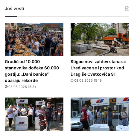
Još vesti
Gradić od 10.000
Stigao novi zahtev stanara:
stanovnika dočeka 60.000
Uređivaće se i prostor kod
gostiju: „Dani banice“
Dragiše Cvetkovića 91
obaraju rekorde
08.08.2026 15:19
08.08.2026 15:31