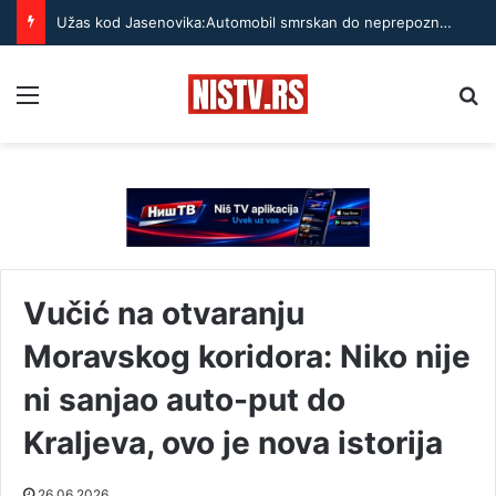
Užas kod Jasenovika:Automobil smrskan do neprepoznatljivosti, točak odleteo – strahuje se da ima teško povređenih
Menu
Pr
Vučić na otvaranju
Moravskog koridora: Niko nije
ni sanjao auto-put do
Kraljeva, ovo je nova istorija
26.06.2026