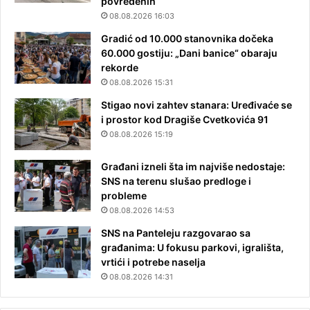
povređenih
08.08.2026 16:03
Gradić od 10.000 stanovnika dočeka
60.000 gostiju: „Dani banice“ obaraju
rekorde
08.08.2026 15:31
Stigao novi zahtev stanara: Uređivaće se
i prostor kod Dragiše Cvetkovića 91
08.08.2026 15:19
Građani izneli šta im najviše nedostaje:
SNS na terenu slušao predloge i
probleme
08.08.2026 14:53
SNS na Panteleju razgovarao sa
građanima: U fokusu parkovi, igrališta,
vrtići i potrebe naselja
08.08.2026 14:31