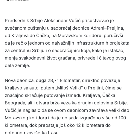
Predsednik Srbije Aleksandar Vučić prisustvovao je
svečanom puštanju u saobraćaj deonice Adrani–Preljina,
od Kraljeva do Čačka, na Moravskom koridoru, poručivši
da je reč o jednom od najvažnijih infrastrukturnih projekata
za centralnu Srbiju i o saobraćajnici koja, kako je istakao,
menja svakodnevni život građana, privrede i čitavog ovog
dela zemlje.
Nova deonica, duga 28,71 kilometar, direktno povezuje
Kraljevo sa auto-putem „Miloš Veliki“ u Preljini, čime se
značajno skraćuje putovanje između Kraljeva, Čačka i
Beograda, ali i otvara brža veza ka drugim delovima Srbije.
Vučić je naglasio da se ovom deonicom završava veliki deo
Moravskog koridora i da je do sada izgrađeno više od 100
kilometara, dok preostaje još oko 12 kilometara do
potpunog završetka trase.