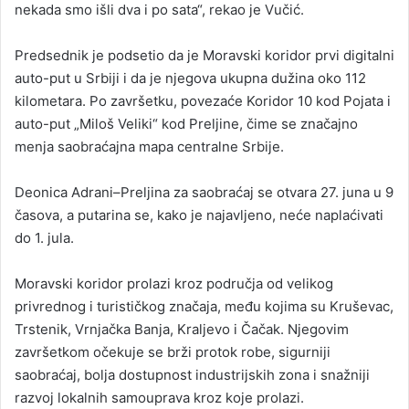
nekada smo išli dva i po sata“, rekao je Vučić.
Predsednik je podsetio da je Moravski koridor prvi digitalni
auto-put u Srbiji i da je njegova ukupna dužina oko 112
kilometara. Po završetku, povezaće Koridor 10 kod Pojata i
auto-put „Miloš Veliki“ kod Preljine, čime se značajno
menja saobraćajna mapa centralne Srbije.
Deonica Adrani–Preljina za saobraćaj se otvara 27. juna u 9
časova, a putarina se, kako je najavljeno, neće naplaćivati
do 1. jula.
Moravski koridor prolazi kroz područja od velikog
privrednog i turističkog značaja, među kojima su Kruševac,
Trstenik, Vrnjačka Banja, Kraljevo i Čačak. Njegovim
završetkom očekuje se brži protok robe, sigurniji
saobraćaj, bolja dostupnost industrijskih zona i snažniji
razvoj lokalnih samouprava kroz koje prolazi.