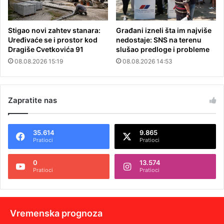
Stigao novi zahtev stanara:
Građani izneli šta im najviše
Uređivaće se i prostor kod
nedostaje: SNS na terenu
Dragiše Cvetkovića 91
slušao predloge i probleme
08.08.2026 15:19
08.08.2026 14:53
Zapratite nas
35.614
9.865
Pratioci
Pratioci
0
13.574
Pratioci
Pratioci
Vremenska prognoza