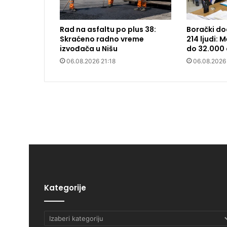
Rad na asfaltu po plus 38:
Borački do
Skraćeno radno vreme
214 ljudi:
izvođača u Nišu
do 32.000 
06.08.2026 21:18
06.08.2026
Kategorije
Kategorije