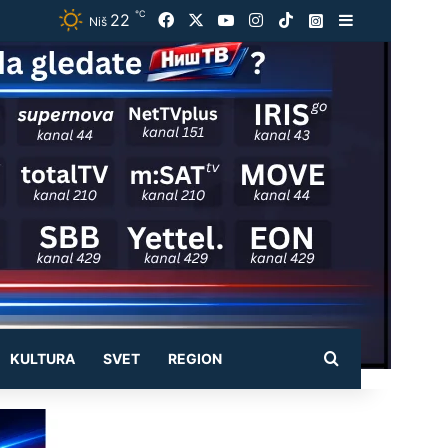
℃
22
Facebook
X
YouTube
Instagram
TikTok
Instagram
Sidebar
Niš
Pretraži
KULTURA
SVET
REGION