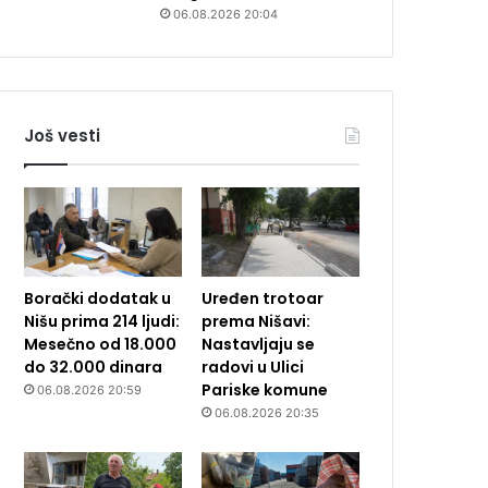
06.08.2026 20:04
Još vesti
Borački dodatak u
Uređen trotoar
Nišu prima 214 ljudi:
prema Nišavi:
Mesečno od 18.000
Nastavljaju se
do 32.000 dinara
radovi u Ulici
Pariske komune
06.08.2026 20:59
06.08.2026 20:35