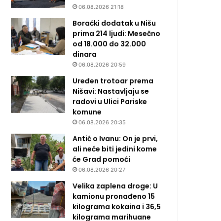
06.08.2026 21:18
Borački dodatak u Nišu
prima 214 ljudi: Mesečno
od 18.000 do 32.000
dinara
06.08.2026 20:59
Uređen trotoar prema
Nišavi: Nastavljaju se
radovi u Ulici Pariske
komune
06.08.2026 20:35
Antić o Ivanu: On je prvi,
ali neće biti jedini kome
će Grad pomoći
06.08.2026 20:27
Velika zaplena droge: U
kamionu pronađeno 15
kilograma kokaina i 36,5
kilograma marihuane