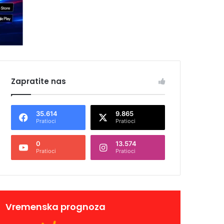
Zapratite nas
35.614
9.865
Pratioci
Pratioci
0
13.574
Pratioci
Pratioci
Vremenska prognoza