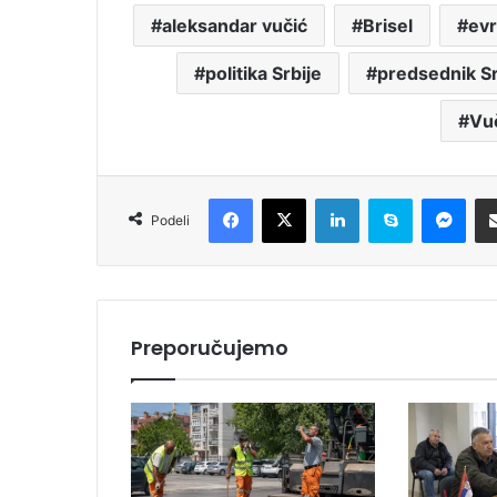
aleksandar vučić
Brisel
evr
politika Srbije
predsednik Sr
Vuč
Facebook
X
LinkedIn
Skype
Messenger
Podeli
Preporučujemo