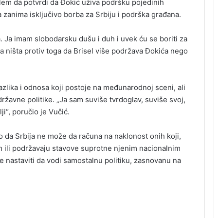
lem da potvrdi da Đokić uživa podršku pojedinih
a zanima isključivo borba za Srbiju i podrška građana.
Ja imam slobodarsku dušu i duh i uvek ću se boriti za
a ništa protiv toga da Brisel više podržava Đokića nego
razlika i odnosa koji postoje na međunarodnoj sceni, ali
ržavne politike. „Ja sam suviše tvrdoglav, suviše svoj,
i“, poručio je Vučić.
o da Srbija ne može da računa na naklonost onih koji,
 ili podržavaju stavove suprotne njenim nacionalnim
e nastaviti da vodi samostalnu politiku, zasnovanu na