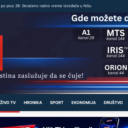
u po plus 38: Skraćeno radno vreme izvođača u Nišu
ŽIVO TV
HRONIKA
SPORT
EKONOMIJA
DRUŠTVO