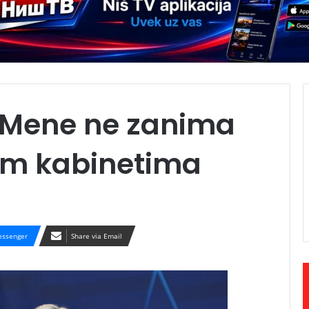
: Mene ne zanima
im kabinetima
ssenger
Share via Email