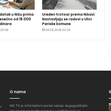
datak u Nišu prima
Uređen trotoar prema Nišavi:
 Mesečno od 18.000
Nastavljaju se radovi u Ulici
dinara
Pariske komune
 20:59
06.08.2026 20:35
O nama
S
Niš TV je informativni portal nastao dugogodišnjim
iskustvom poznatih novinara i voditelja koji su