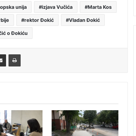
opska unija
izjava Vučića
Marta Kos
bije
rektor Đokić
Vladan Đokić
ić o Đokiću
Share via Email
Print