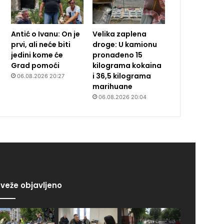
Antić o Ivanu: On je
Velika zaplena
prvi, ali neće biti
droge: U kamionu
jedini kome će
pronađeno 15
Grad pomoći
kilograma kokaina
i 36,5 kilograma
06.08.2026 20:27
marihuane
06.08.2026 20:04
veže objavljeno