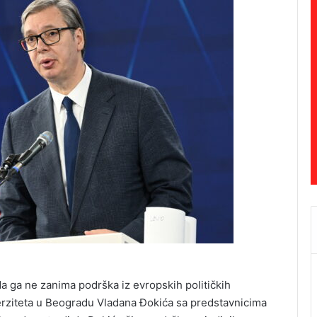
da ga ne zanima podrška iz evropskih političkih
erziteta u Beogradu Vladana Đokića sa predstavnicima