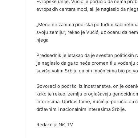
Evropske unije. Vučić je poručio da nema prob
evropskih centara moći, ali je naglasio da njeg
„Mene ne zanima podrška po tuđim kabinetima. 
svoju zemlju“, rekao je Vučić, uz ocenu da nem
njega.
Predsednik je istakao da je svestan političkih 
je naglasio da ga to neće promeniti u vođenju d
suviše volim Srbiju da bih moćnicima bio po volj
Govoreći o podršci iz inostranstva, on je oceni
kako je rekao, zemlju proglašavaju genocidnom
interesima. Uprkos tome, Vučić je poručio da ć
državnim i nacionalnim interesima Srbije.
Redakcija Niš TV