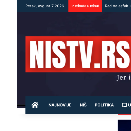
Petak, avgust 7 2026
Iz minuta u minut
Rad na asfalt
POČETNA
NAJNOVIJE
NIŠ
POLITIKA
U