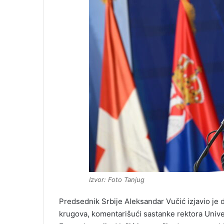
Izvor: Foto Tanjug
Predsednik Srbije Aleksandar Vučić izjavio je 
krugova, komentarišući sastanke rektora Univ