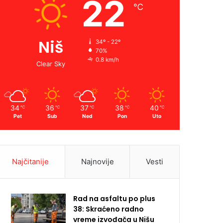
22
℃
Niš
34º - 22º
70%
0.8 km/h
Clear Sky
34
36
37
38
40
℃
℃
℃
℃
℃
Pet
Sub
Ned
Pon
Uto
Najčitanije
Najnovije
Vesti
Rad na asfaltu po plus
38: Skraćeno radno
vreme izvođača u Nišu