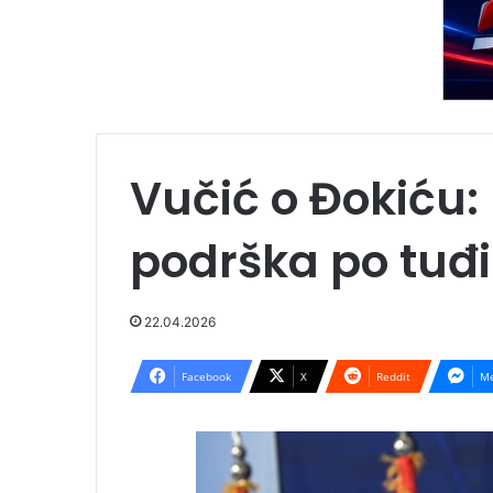
Vučić o Đokiću
podrška po tuđ
22.04.2026
Facebook
X
Reddit
Me