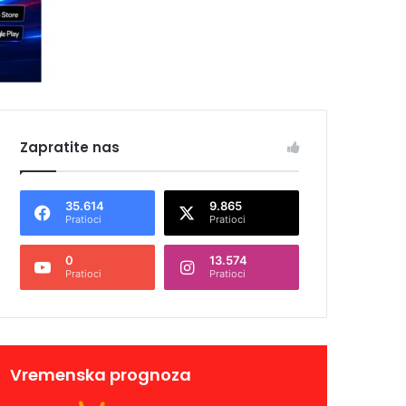
Zapratite nas
35.614
9.865
Pratioci
Pratioci
0
13.574
Pratioci
Pratioci
Vremenska prognoza