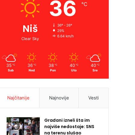
36
℃
Niš
36º - 26º
29%
6.64 km/h
Clear Sky
35
36
38
40
40
℃
℃
℃
℃
℃
Sub
Ned
Pon
Uto
Sre
Najčitanije
Najnovije
Vesti
Građani izneli šta im
najviše nedostaje: SNS
na terenu slušao