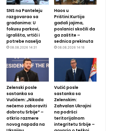
SNS na Panteleju
Haos u
razgovarao sa
Prištini:Kurtija
građanima: U
gađali jajima,
fokusu parkovi,
poslanici skočili da
igrališta, vrtići i
ga zaštite –
potrebe naselja
sednica prekinuta
08.08.2026 14:31
08.08.2026 14:18
Zelenski posle
Vučić posle
sastanka sa
sastanka sa
Vučićem: „Nikada
Zelenskim:
nećemo zaboraviti
Zahvalan Ukrajini
dobrotu Srbije“ –
na podršci
otkrio razmere
teritorijalnom
novog napada na
integritetu Srbije –
Ukrajinu
govorio o teškoj