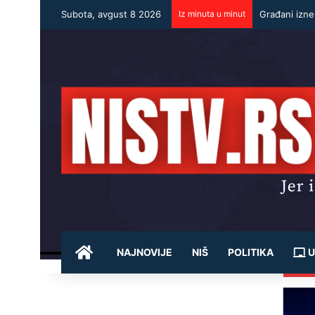
Subota, avgust 8 2026
Iz minuta u minut
Građani izne
POČETNA
NAJNOVIJE
NIŠ
POLITIKA
U