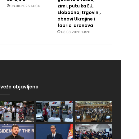
zimi, putu ka EU,
08.08.2026 14:04
slobodnoj trgovini,
obnovi Ukrajine i
fabrici dronova
08.08.2026 13:26
veže objavljeno