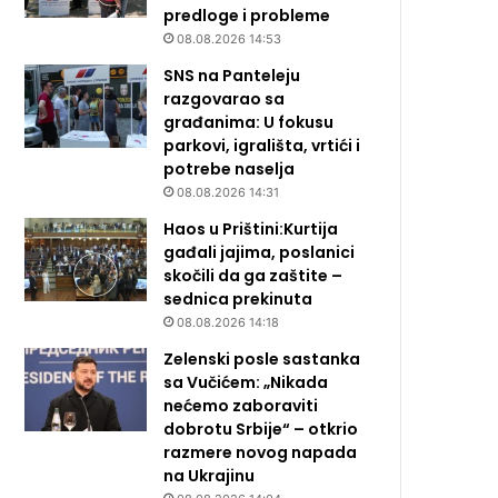
predloge i probleme
08.08.2026 14:53
SNS na Panteleju
razgovarao sa
građanima: U fokusu
parkovi, igrališta, vrtići i
potrebe naselja
08.08.2026 14:31
Haos u Prištini:Kurtija
gađali jajima, poslanici
skočili da ga zaštite –
sednica prekinuta
08.08.2026 14:18
Zelenski posle sastanka
sa Vučićem: „Nikada
nećemo zaboraviti
dobrotu Srbije“ – otkrio
razmere novog napada
na Ukrajinu