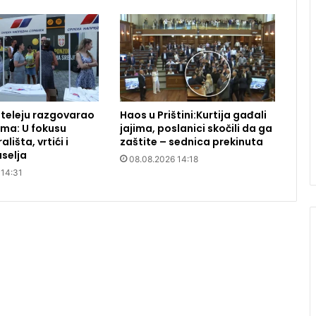
teleju razgovarao
Haos u Prištini:Kurtija gađali
ma: U fokusu
jajima, poslanici skočili da ga
ališta, vrtići i
zaštite – sednica prekinuta
selja
08.08.2026 14:18
 14:31