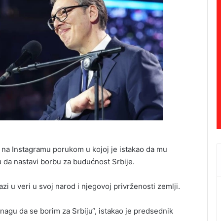
 na Instagramu porukom u kojoj je istakao da mu
u da nastavi borbu za budućnost Srbije.
zi u veri u svoj narod i njegovoj privrženosti zemlji.
nagu da se borim za Srbiju“, istakao je predsednik