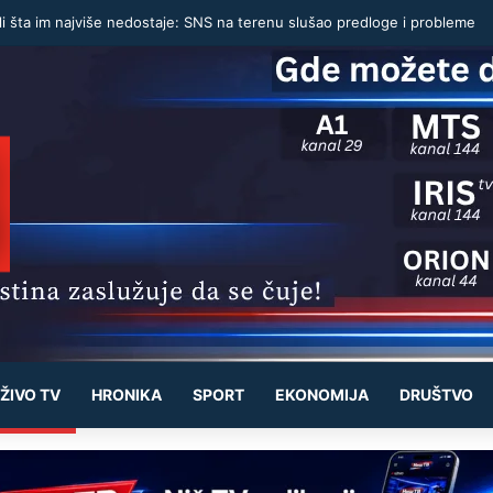
li šta im najviše nedostaje: SNS na terenu slušao predloge i probleme
ŽIVO TV
HRONIKA
SPORT
EKONOMIJA
DRUŠTVO