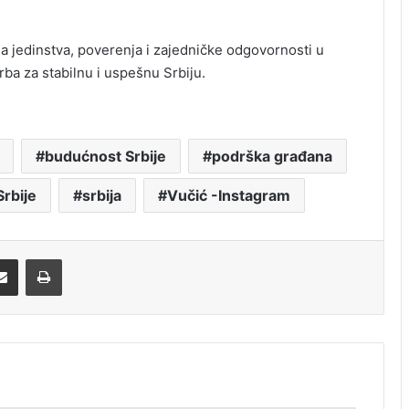
a jedinstva, poverenja i zajedničke odgovornosti u
rba za stabilnu i uspešnu Srbiju.
budućnost Srbije
podrška građana
rbije
srbija
Vučić -Instagram
Share via Email
Print