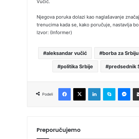
Vučić.
Njegova poruka dolazi kao naglašavanje značaj
trenucima kada se, kako poručuje, nastavlja bo
Izvor: (Informer)
aleksandar vučić
borba za Srbiju
politika Srbije
predsednik S
Facebook
X
LinkedIn
Skype
Messenger
Podeli
Preporučujemo