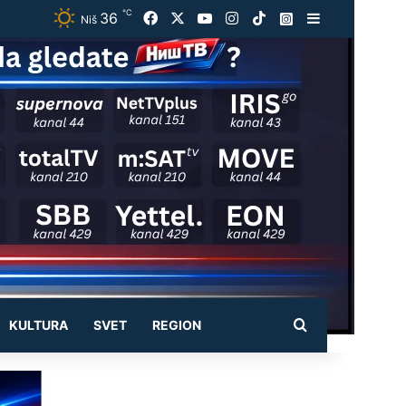
℃
36
Facebook
X
YouTube
Instagram
TikTok
Instagram
Sidebar
Niš
Pretraži
KULTURA
SVET
REGION