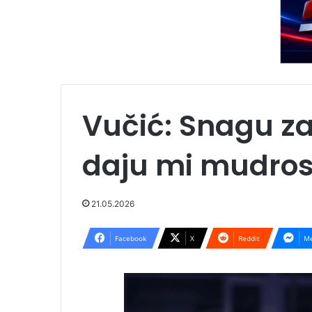
Vučić: Snagu za
daju mi mudrost
21.05.2026
Facebook
X
Reddit
Me