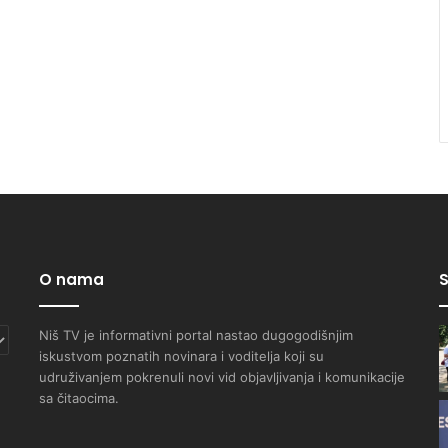
O nama
S
Niš TV je informativni portal nastao dugogodišnjim
iskustvom poznatih novinara i voditelja koji su
udruživanjem pokrenuli novi vid objavljivanja i komunikacije
sa čitaocima.