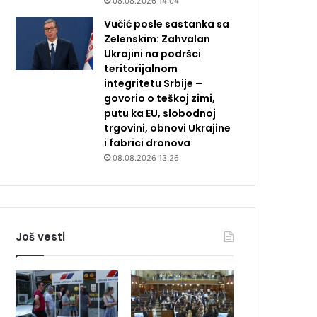
08.08.2026 14:04
Vučić posle sastanka sa
Zelenskim: Zahvalan
Ukrajini na podršci
teritorijalnom
integritetu Srbije –
govorio o teškoj zimi,
putu ka EU, slobodnoj
trgovini, obnovi Ukrajine
i fabrici dronova
08.08.2026 13:26
Još vesti