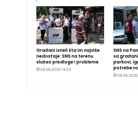
Građani izneli šta im najviše
SNS na Pan
nedostaje: SNS na terenu
sa građani
slušao predloge i probleme
parkovi, igr
potrebe na
08.08.2026 14:53
08.08.2026