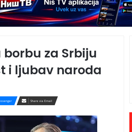
 borbu za Srbiju
 i ljubav naroda
ssenger
Share via Email