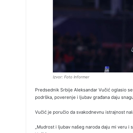
Izvor: Foto Informer
Predsednik Srbije Aleksandar Vučić oglasio se
podrška, poverenje i ljubav građana daju snag
Vučić je poručio da svakodnevnu istrajnost nala
„Mudrost i ljubav našeg naroda daju mi veru i s