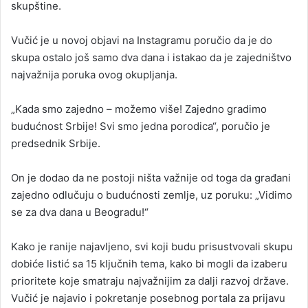
skupštine.
Vučić je u novoj objavi na Instagramu poručio da je do
skupa ostalo još samo dva dana i istakao da je zajedništvo
najvažnija poruka ovog okupljanja.
„Kada smo zajedno – možemo više! Zajedno gradimo
budućnost Srbije! Svi smo jedna porodica“, poručio je
predsednik Srbije.
On je dodao da ne postoji ništa važnije od toga da građani
zajedno odlučuju o budućnosti zemlje, uz poruku: „Vidimo
se za dva dana u Beogradu!“
Kako je ranije najavljeno, svi koji budu prisustvovali skupu
dobiće listić sa 15 ključnih tema, kako bi mogli da izaberu
prioritete koje smatraju najvažnijim za dalji razvoj države.
Vučić je najavio i pokretanje posebnog portala za prijavu