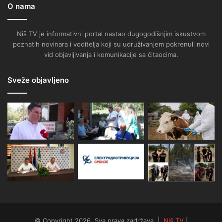
O nama
Niš TV je informativni portal nastao dugogodišnjim iskustvom
poznatih novinara i voditelja koji su udruživanjem pokrenuli novi
vid objavljivanja i komunikacije sa čitaocima.
Sveže objavljeno
© Copyright 2026, Sva prava zadržava |
Niš TV
|