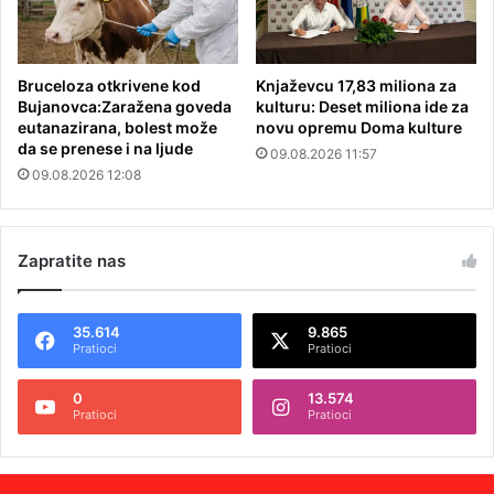
Bruceloza otkrivene kod
Knjaževcu 17,83 miliona za
Bujanovca:Zaražena goveda
kulturu: Deset miliona ide za
eutanazirana, bolest može
novu opremu Doma kulture
da se prenese i na ljude
09.08.2026 11:57
09.08.2026 12:08
Zapratite nas
35.614
9.865
Pratioci
Pratioci
0
13.574
Pratioci
Pratioci