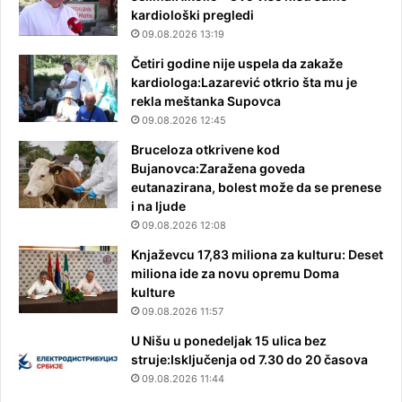
kardiološki pregledi
09.08.2026 13:19
Četiri godine nije uspela da zakaže
kardiologa:Lazarević otkrio šta mu je
rekla meštanka Supovca
09.08.2026 12:45
Bruceloza otkrivene kod
Bujanovca:Zaražena goveda
eutanazirana, bolest može da se prenese
i na ljude
09.08.2026 12:08
Knjaževcu 17,83 miliona za kulturu: Deset
miliona ide za novu opremu Doma
kulture
09.08.2026 11:57
U Nišu u ponedeljak 15 ulica bez
struje:Isključenja od 7.30 do 20 časova
09.08.2026 11:44