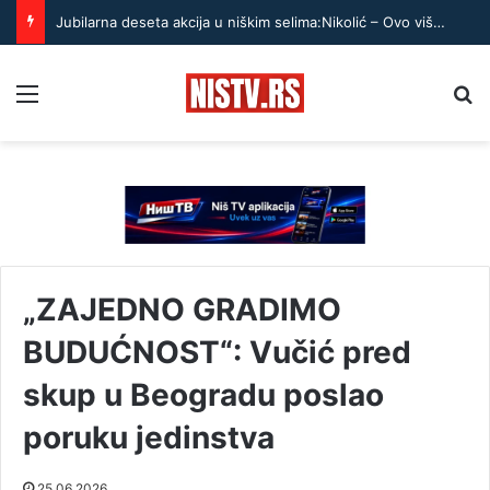
Jubilarna deseta akcija u niškim selima:Nikolić – Ovo više nisu samo kardiološki pregledi
Menu
Pr
„ZAJEDNO GRADIMO
BUDUĆNOST“: Vučić pred
skup u Beogradu poslao
poruku jedinstva
25.06.2026