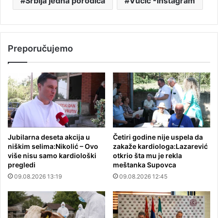
Srbija jedna porodica
Vučić -Instagram
Preporučujemo
Jubilarna deseta akcija u
Četiri godine nije uspela da
niškim selima:Nikolić – Ovo
zakaže kardiologa:Lazarević
više nisu samo kardiološki
otkrio šta mu je rekla
pregledi
meštanka Supovca
09.08.2026 13:19
09.08.2026 12:45