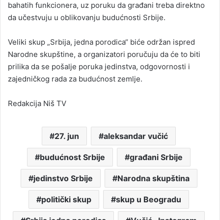
bahatih funkcionera, uz poruku da građani treba direktno
da učestvuju u oblikovanju budućnosti Srbije.
Veliki skup „Srbija, jedna porodica“ biće održan ispred
Narodne skupštine, a organizatori poručuju da će to biti
prilika da se pošalje poruka jedinstva, odgovornosti i
zajedničkog rada za budućnost zemlje.
Redakcija Niš TV
27. jun
aleksandar vučić
budućnost Srbije
građani Srbije
jedinstvo Srbije
Narodna skupština
politički skup
skup u Beogradu