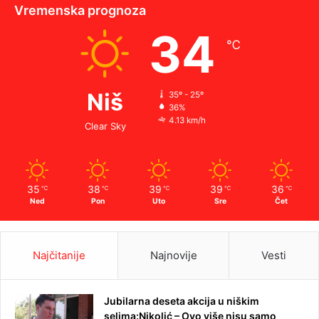
Vremenska prognoza
34
℃
Niš
35º - 25º
36%
4.13 km/h
Clear Sky
35
38
39
39
36
℃
℃
℃
℃
℃
Ned
Pon
Uto
Sre
Čet
Najčitanije
Najnovije
Vesti
Jubilarna deseta akcija u niškim
selima:Nikolić – Ovo više nisu samo