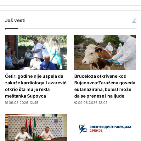
Još vesti
Četiri godine nije uspela da
Bruceloza otkrivene kod
zakaže kardiologa:Lazarević
Bujanovca:Zaražena goveda
otkrio šta mu je rekla
eutanazirana, bolest može
meštanka Supovca
da se prenese i na ljude
09.08.2026 12:45
09.08.2026 12:08