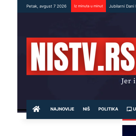
Petak, avgust 7 2026
Iz minuta u minut
POČETNA
NAJNOVIJE
NIŠ
POLITIKA
U