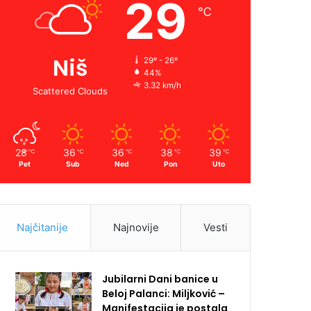
29
℃
Niš
29º - 26º
44%
3.32 km/h
Scattered Clouds
28
36
36
38
39
℃
℃
℃
℃
℃
Pet
Sub
Ned
Pon
Uto
Najčitanije
Najnovije
Vesti
Jubilarni Dani banice u
Beloj Palanci: Miljković –
Manifestacija je postala