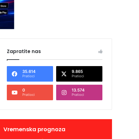
Zapratite nas
35.614
9.865
Pratioci
Pratioci
0
13.574
Pratioci
Pratioci
Vremenska prognoza