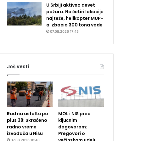
U Srbiji aktivno devet
požara: Na četiri lokacije
najteže, helikopter MUP-
a izbacio 300 tona vode
07.08.2026 17:45
Još vesti
Rad na asfaltu po
MOL i NIS pred
plus 38: Skraćeno
ključnim
radno vreme
dogovorom:
izvođača u Nišu
Pregovori o
većinskom udelu
07.08.2026 18:40