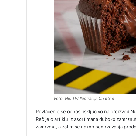
Foto: Niš TV/ Ilustracija ChatGpt
Povlačenje se odnosi isključivo na proizvod N
Reč je o artiklu iz asortimana duboko zamrznu
zamrznut, a zatim se nakon odmrzavanja proda