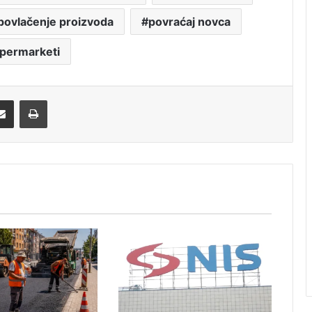
povlačenje proizvoda
povraćaj novca
permarketi
Share via Email
Print