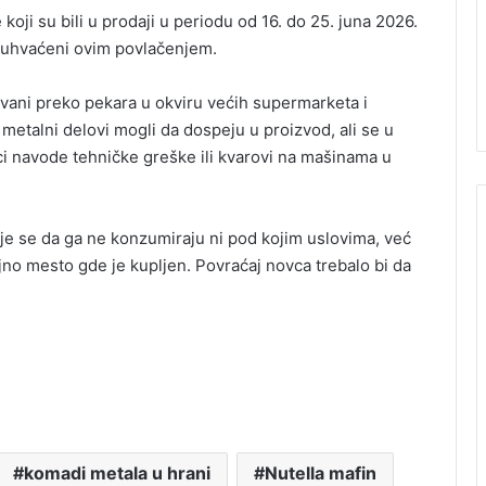
ji su bili u prodaji u periodu od 16. do 25. juna 2026.
obuhvaćeni ovim povlačenjem.
avani preko pekara u okviru većih supermarketa i
metalni delovi mogli da dospeju u proizvod, ali se u
i navode tehničke greške ili kvarovi na mašinama u
uje se da ga ne konzumiraju ni pod kojim uslovima, već
jno mesto gde je kupljen. Povraćaj novca trebalo bi da
komadi metala u hrani
Nutella mafin