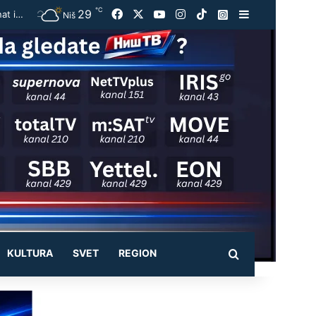
℃
29
Facebook
X
YouTube
Instagram
TikTok
Instagram
Sidebar
Jubilarni Dani banice u Beloj Palanci: Miljković – Manifestacija je postala brend prepoznat i van Srbije
Niš
KULTURA
SVET
REGION
Pretraži