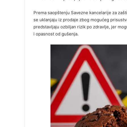
Prema saopštenju Savezne kancelarije za zašt
se uklanjaju iz prodaje zbog mogućeg prisustva
predstavljaju ozbiljan rizik po zdravlje, jer mo
i opasnost od gušenja.