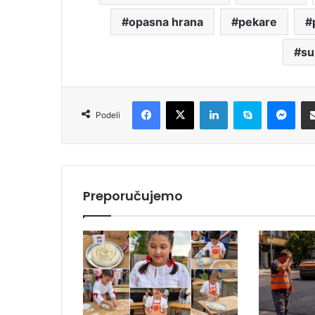
opasna hrana
pekare
su
Facebook
X
LinkedIn
Skype
Messenger
Podeli
Preporučujemo