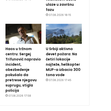
ulaze u završnu
fazu
07.08.2026 18:15
Haos u tržnom
U Srbiji aktivno
centru: Sergej
devet požara: Na
Trifunović napravio
četiri lokacije
incident,
najteže, helikopter
obezbeđenje
MUP-a izbacio 300
pokušalo da
tona vode
pretrese njegovu
07.08.2026 17:45
suprugu, stigla
policija
07.08.2026 17:58