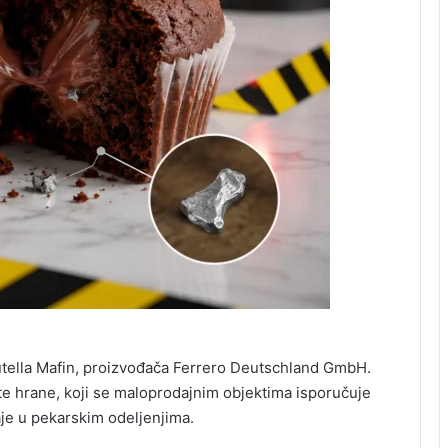
utella Mafin, proizvođača Ferrero Deutschland GmbH.
te hrane, koji se maloprodajnim objektima isporučuje
je u pekarskim odeljenjima.