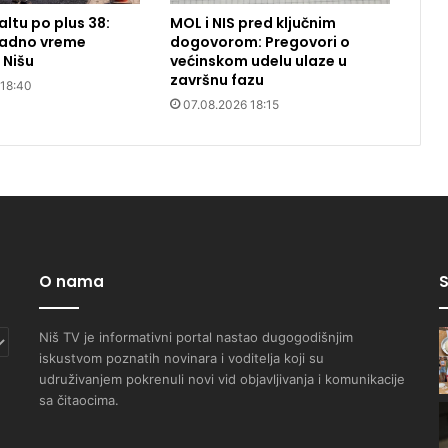
altu po plus 38:
MOL i NIS pred ključnim
radno vreme
dogovorom: Pregovori o
 Nišu
većinskom udelu ulaze u
završnu fazu
 18:40
07.08.2026 18:15
O nama
S
Niš TV je informativni portal nastao dugogodišnjim
iskustvom poznatih novinara i voditelja koji su
udruživanjem pokrenuli novi vid objavljivanja i komunikacije
sa čitaocima.