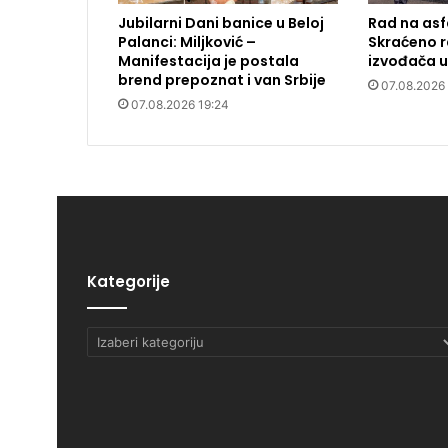
Jubilarni Dani banice u Beloj
Rad na asf
Palanci: Miljković –
Skraćeno 
Manifestacija je postala
izvođača u
brend prepoznat i van Srbije
07.08.2026
07.08.2026 19:24
Kategorije
Kategorije