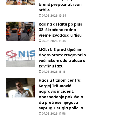
brend prepoznat i van
Srbije
07.08.2026 19:24
Rad na asfaltu po plus
38: Skraćeno radno
vreme izvođača u Nišu
07.08.2026 18:40
MOL i NIS pred ključnim
dogovorom: Pregovori o
većinskom udelu ulaze u
završnu fazu
07.08.2026 18:15
Haos u tržnom centru:
Sergej Trifunović
napravio incident,
obezbeđenje pokušalo
da pretrese njegovu
suprugu, stigla policija
07.08.2026 17:58