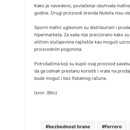
Kako je navedeno, povlačenje obuhvata mafine ko
godine. Drugi proizvodi brenda Nutella nisu 
Sporni mafini uglavnom su distribuirani i prod
hipermarketa. Za sada nije precizirano kako su 
sličnim slučajevima najčešće kao mogući uzroc
proizvodnim pogonima.
Potrošačima koji su kupili ovaj proizvod savet
da ga odmah prestanu koristiti i vrate na proda
bude moguć i bez fiskalnog računa.
Izvor: (Blic)
bezbednost hrane
Ferrero