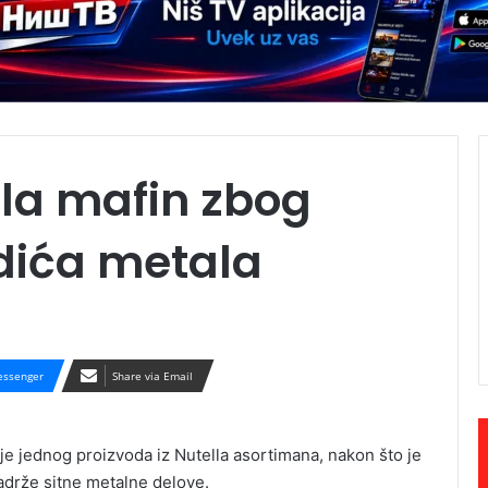
lla mafin zbog
ića metala
ssenger
Share via Email
e jednog proizvoda iz Nutella asortimana, nakon što je
adrže sitne metalne delove.