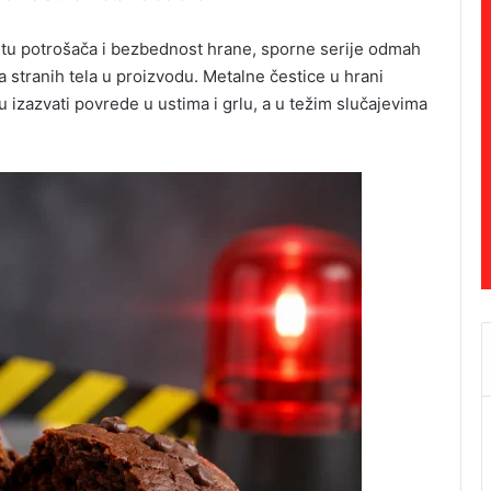
itu potrošača i bezbednost hrane, sporne serije odmah
 stranih tela u proizvodu. Metalne čestice u hrani
gu izazvati povrede u ustima i grlu, a u težim slučajevima