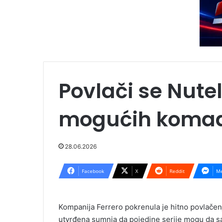
Povlači se Nute
mogućih komad
28.06.2026
Facebook
X
Reddit
Me
Kompanija Ferrero pokrenula je hitno povlačenj
utvrđena sumnja da pojedine serije mogu da s