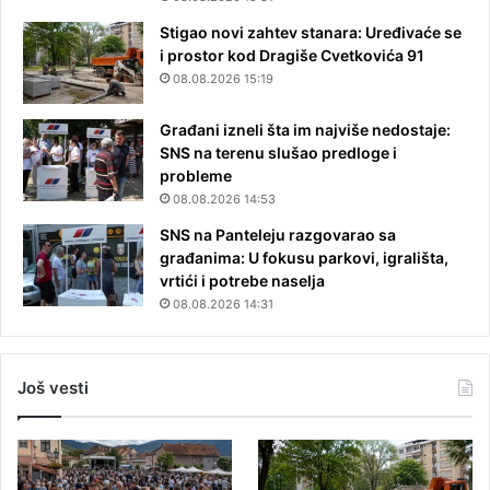
Stigao novi zahtev stanara: Uređivaće se
i prostor kod Dragiše Cvetkovića 91
08.08.2026 15:19
Građani izneli šta im najviše nedostaje:
SNS na terenu slušao predloge i
probleme
08.08.2026 14:53
SNS na Panteleju razgovarao sa
građanima: U fokusu parkovi, igrališta,
vrtići i potrebe naselja
08.08.2026 14:31
Još vesti