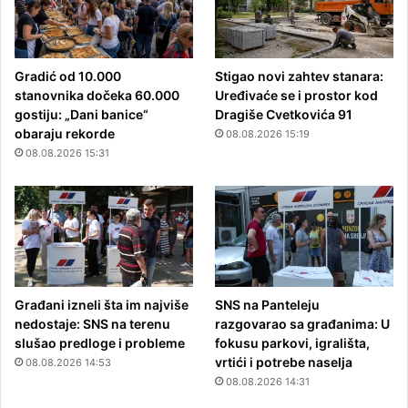
Gradić od 10.000
Stigao novi zahtev stanara:
stanovnika dočeka 60.000
Uređivaće se i prostor kod
gostiju: „Dani banice“
Dragiše Cvetkovića 91
obaraju rekorde
08.08.2026 15:19
08.08.2026 15:31
Građani izneli šta im najviše
SNS na Panteleju
nedostaje: SNS na terenu
razgovarao sa građanima: U
slušao predloge i probleme
fokusu parkovi, igrališta,
vrtići i potrebe naselja
08.08.2026 14:53
08.08.2026 14:31