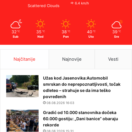
6.4 km/h
Scattered Clouds
32
35
38
40
39
℃
℃
℃
℃
℃
Sub
Ned
Pon
Uto
Sre
Najčitanije
Najnovije
Vesti
Užas kod Jasenovika:Automobil
smrskan do neprepoznatljivosti, točak
odleteo – strahuje se da ima teško
povređenih
08.08.2026 16:03
Gradić od 10.000 stanovnika dočeka
60.000 gostiju: „Dani banice“ obaraju
rekorde
08.08.2026 15:31