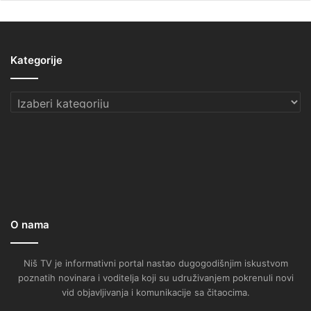
Kategorije
Kategorije
O nama
Niš TV je informativni portal nastao dugogodišnjim iskustvom
poznatih novinara i voditelja koji su udruživanjem pokrenuli novi
vid objavljivanja i komunikacije sa čitaocima.