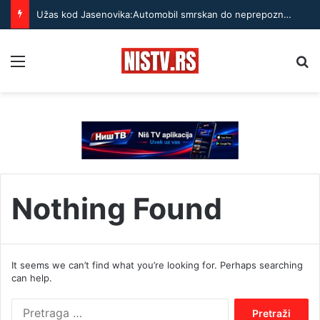
Užas kod Jasenovika:Automobil smrskan do neprepoznatljivosti, točak odleteo – strahuje se da ima teško povređenih
Menu
Pr
Nothing Found
It seems we can’t find what you’re looking for. Perhaps searching
can help.
P