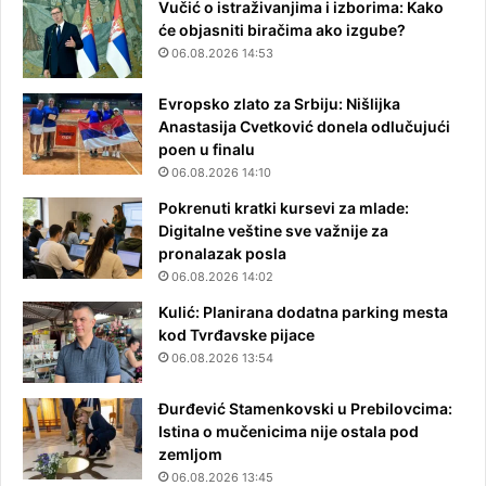
Vučić o istraživanjima i izborima: Kako
će objasniti biračima ako izgube?
06.08.2026 14:53
Evropsko zlato za Srbiju: Nišlijka
Anastasija Cvetković donela odlučujući
poen u finalu
06.08.2026 14:10
Pokrenuti kratki kursevi za mlade:
Digitalne veštine sve važnije za
pronalazak posla
06.08.2026 14:02
Kulić: Planirana dodatna parking mesta
kod Tvrđavske pijace
06.08.2026 13:54
Đurđević Stamenkovski u Prebilovcima:
Istina o mučenicima nije ostala pod
zemljom
06.08.2026 13:45