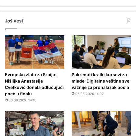
Još vesti
Evropsko zlato za Srbiju:
Pokrenuti kratki kursevi za
Nišlijka Anastasija
mlade: Digitalne veštine sve
Cvetković donela odlučujući
važnije za pronalazak posla
poen u finalu
06.08.2026 14:02
06.08.2026 14:10