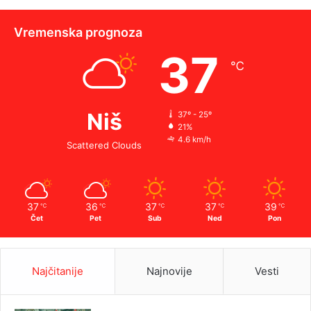
Vremenska prognoza
37
℃
Niš
37º - 25º
21%
4.6 km/h
Scattered Clouds
37
36
37
37
39
℃
℃
℃
℃
℃
Čet
Pet
Sub
Ned
Pon
Najčitanije
Najnovije
Vesti