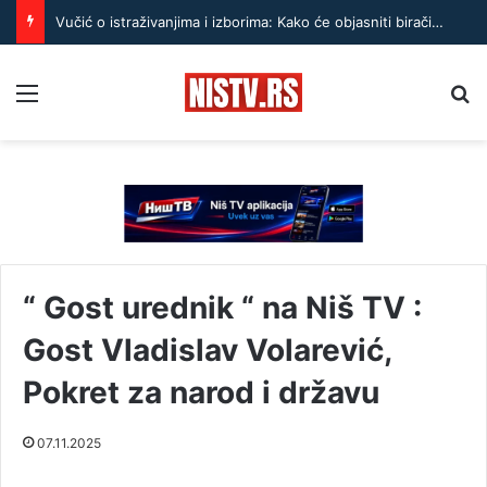
Vučić o istraživanjima i izborima: Kako će objasniti biračima ako izgube?
Menu
Pr
“ Gost urednik “ na Niš TV :
Gost Vladislav Volarević,
Pokret za narod i državu
07.11.2025