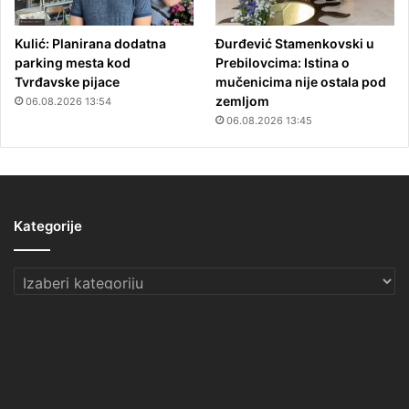
Kulić: Planirana dodatna
Đurđević Stamenkovski u
parking mesta kod
Prebilovcima: Istina o
Tvrđavske pijace
mučenicima nije ostala pod
zemljom
06.08.2026 13:54
06.08.2026 13:45
Kategorije
Kategorije