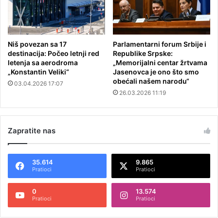
Niš povezan sa 17
Parlamentarni forum Srbije i
destinacija: Počeo letnji red
Republike Srpske:
letenja sa aerodroma
„Memorijalni centar žrtvama
„Konstantin Veliki“
Jasenovca je ono što smo
obećali našem narodu“
03.04.2026 17:07
26.03.2026 11:19
Zapratite nas
35.614
9.865
Pratioci
Pratioci
0
13.574
Pratioci
Pratioci